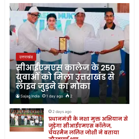
उत्तराखंड
सीआईएमएस कालेज के 250
युवाओं को मिला उत्तराखंड से
लाइव जुड़ने का मौका
Sajag India
1 day ago
2
2 days ago
प्रधानमंत्री के नशा मुक्त अभियान से
जुड़ेगा सीआईएमएस कॉलेज,
चेयरमैन ललित जोशी ने बताया