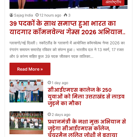
अंतर्राष्ट्रीय
Sajag India
12 hours ago
3
39 पदकों के साथ समाप्त हुआ भारत का
यादगार कॉमनवेल्थ गेम्स 2026 अभियान..
ग्लासगो/नई दिल्ली। स्कॉटलैंड के ग्लासगो में आयोजित कॉमनवेल्थ गेम्स 2026 का
रंगारंग समापन समारोह रविवार को संपन्न हुआ। भारतीय दल ने 13 स्वर्ण, 17 रजत
और 9 कांस्य सहित कुल 39 पदक जीतकर पदक तालिका…
Read More »
1 day ago
सीआईएमएस कालेज के 250
युवाओं को मिला उत्तराखंड से लाइव
जुड़ने का मौका
2 days ago
प्रधानमंत्री के नशा मुक्त अभियान से
जुड़ेगा सीआईएमएस कॉलेज,
चेयरमैन ललित जोशी ने बताया