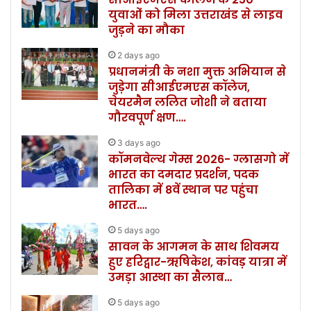
युवाओं को मिला उत्तराखंड से लाइव
जुड़ने का मौका
2 days ago
प्रधानमंत्री के नशा मुक्त अभियान से
जुड़ेगा सीआईएमएस कॉलेज,
चेयरमैन ललित जोशी ने बताया
गौरवपूर्ण क्षण….
3 days ago
कॉमनवेल्थ गेम्स 2026- ग्लासगो में
भारत का दमदार प्रदर्शन, पदक
तालिका में 8वें स्थान पर पहुंचा
भारत….
5 days ago
सावन के आगमन के साथ शिवमय
हुए हरिद्वार-ऋषिकेश, कांवड़ यात्रा में
उमड़ा आस्था का सैलाब…
5 days ago