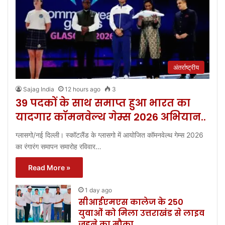
अंतर्राष्ट्रीय
Sajag India
12 hours ago
3
39 पदकों के साथ समाप्त हुआ भारत का
यादगार कॉमनवेल्थ गेम्स 2026 अभियान..
ग्लासगो/नई दिल्ली। स्कॉटलैंड के ग्लासगो में आयोजित कॉमनवेल्थ गेम्स 2026
का रंगारंग समापन समारोह रविवार…
Read More »
1 day ago
सीआईएमएस कालेज के 250
युवाओं को मिला उत्तराखंड से लाइव
जुड़ने का मौका