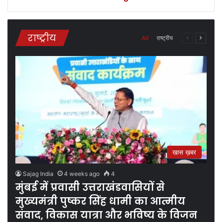
राष्ट्रीय
All
राष्ट्रीय
Previous
Next
page
page
खास ख़बर
Sajag India
4 weeks ago
4
मुंबई में प्रवासी उत्तराखंडवासियों से
मुख्यमंत्री पुष्कर सिंह धामी का आत्मीय
संवाद, विकास यात्रा और भविष्य के विजन