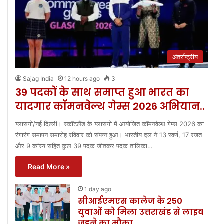
अंतर्राष्ट्रीय
Sajag India
12 hours ago
3
39 पदकों के साथ समाप्त हुआ भारत का
यादगार कॉमनवेल्थ गेम्स 2026 अभियान..
ग्लासगो/नई दिल्ली। स्कॉटलैंड के ग्लासगो में आयोजित कॉमनवेल्थ गेम्स 2026 का
रंगारंग समापन समारोह रविवार को संपन्न हुआ। भारतीय दल ने 13 स्वर्ण, 17 रजत
और 9 कांस्य सहित कुल 39 पदक जीतकर पदक तालिका…
Read More »
1 day ago
सीआईएमएस कालेज के 250
युवाओं को मिला उत्तराखंड से लाइव
जुड़ने का मौका