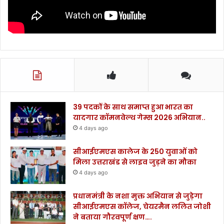
39 पदकों के साथ समाप्त हुआ भारत का
यादगार कॉमनवेल्थ गेम्स 2026 अभियान..
4 days ago
सीआईएमएस कालेज के 250 युवाओं को
मिला उत्तराखंड से लाइव जुड़ने का मौका
4 days ago
प्रधानमंत्री के नशा मुक्त अभियान से जुड़ेगा
सीआईएमएस कॉलेज, चेयरमैन ललित जोशी
ने बताया गौरवपूर्ण क्षण….