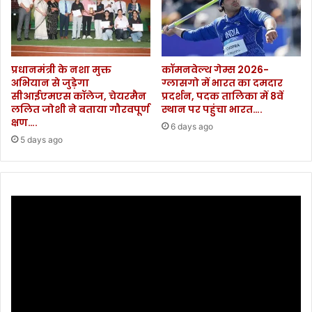
ला
।
प्रधानमंत्री के नशा मुक्त
कॉमनवेल्थ गेम्स 2026-
अभियान से जुड़ेगा
ग्लासगो में भारत का दमदार
सीआईएमएस कॉलेज, चेयरमैन
प्रदर्शन, पदक तालिका में 8वें
ललित जोशी ने बताया गौरवपूर्ण
स्थान पर पहुंचा भारत….
क्षण….
6 days ago
5 days ago