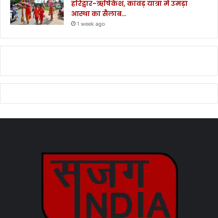
हरिद्वार-ऋषिकेश, कांवड़ यात्रा में उमड़ा
आस्था का सैलाब…
1 week ago