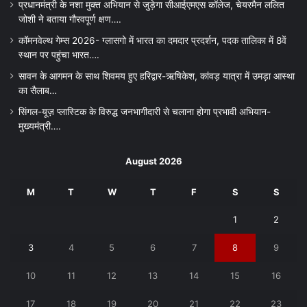
प्रधानमंत्री के नशा मुक्त अभियान से जुड़ेगा सीआईएमएस कॉलेज, चेयरमैन ललित
जोशी ने बताया गौरवपूर्ण क्षण….
कॉमनवेल्थ गेम्स 2026- ग्लासगो में भारत का दमदार प्रदर्शन, पदक तालिका में 8वें
स्थान पर पहुंचा भारत….
सावन के आगमन के साथ शिवमय हुए हरिद्वार-ऋषिकेश, कांवड़ यात्रा में उमड़ा आस्था
का सैलाब…
सिंगल-यूज़ प्लास्टिक के विरुद्ध जनभागीदारी से चलाना होगा प्रभावी अभियान-
मुख्यमंत्री….
August 2026
M
T
W
T
F
S
S
1
2
3
4
5
6
7
8
9
10
11
12
13
14
15
16
17
18
19
20
21
22
23