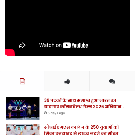
39 पदकों के साथ समाप्त हुआ भारत का
यादगार कॉमनवेल्थ गेम्स 2026 अभियान..
5 days ago
सीआईएमएस कालेज के 250 युवाओं को
मिला उत्तराखंड से लाइव जुड़ने का मौका