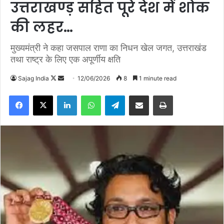
उत्तराखण्ड़ सहित पूरे देश में शोक
की लहर…
मुख्यमंत्री ने कहा जसपाल राणा का निधन खेल जगत, उत्तराखंड
तथा राष्ट्र के लिए एक अपूर्णीय क्षति
Sajag India
F
S
12/06/2026
8
1 minute read
o
e
Facebook
X
LinkedIn
WhatsApp
Telegram
Share via Email
Print
l
n
l
d
o
a
w
n
o
e
n
m
X
a
i
l