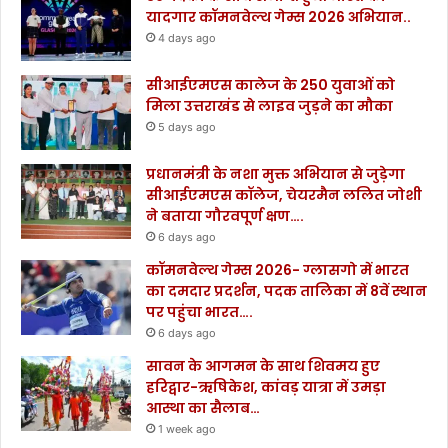
यादगार कॉमनवेल्थ गेम्स 2026 अभियान..
4 days ago
सीआईएमएस कालेज के 250 युवाओं को
मिला उत्तराखंड से लाइव जुड़ने का मौका
5 days ago
प्रधानमंत्री के नशा मुक्त अभियान से जुड़ेगा
सीआईएमएस कॉलेज, चेयरमैन ललित जोशी
ने बताया गौरवपूर्ण क्षण….
6 days ago
कॉमनवेल्थ गेम्स 2026- ग्लासगो में भारत
का दमदार प्रदर्शन, पदक तालिका में 8वें स्थान
पर पहुंचा भारत….
6 days ago
सावन के आगमन के साथ शिवमय हुए
हरिद्वार-ऋषिकेश, कांवड़ यात्रा में उमड़ा
आस्था का सैलाब…
1 week ago