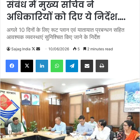
संबंध में मुख्य सचिव ने
अधिकारियों को दिए ये निर्देश….
अगले 10 दिनों के लिए रूट प्लान एवं यातायात प्रबन्धन सहित
आवश्यक व्यवस्थाएं सुनिश्चित किए जाने के निर्देश
Sajag India
F
S
10/06/2026
5
2 minutes read
o
e
Facebook
X
LinkedIn
WhatsApp
Telegram
Share via Email
Print
l
n
l
d
o
a
w
n
o
e
n
m
X
a
i
l