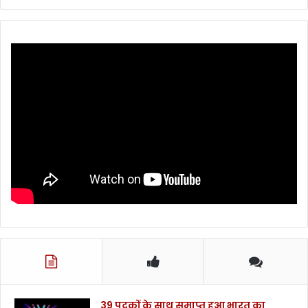
ड़
रू
प
ए
की
ध
न
रा
शि
.
.
.
39 पदकों के साथ समाप्त हुआ भारत का