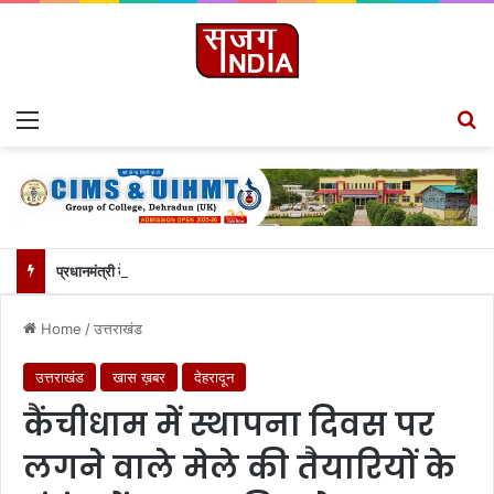
Menu
S
प्रधानमंत्री के नशा मुक्त अभियान से जुड़ेगा सीआईएमएस कॉलेज, चेयरमैन ललित जोशी ने बताया गौरवपूर्ण क्षण….
Home
/
उत्तराखंड
उत्तराखंड
खास ख़बर
देहरादून
कैंचीधाम में स्थापना दिवस पर
लगने वाले मेले की तैयारियों के