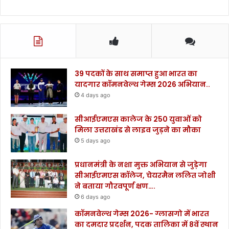
39 पदकों के साथ समाप्त हुआ भारत का
यादगार कॉमनवेल्थ गेम्स 2026 अभियान..
4 days ago
सीआईएमएस कालेज के 250 युवाओं को
मिला उत्तराखंड से लाइव जुड़ने का मौका
5 days ago
प्रधानमंत्री के नशा मुक्त अभियान से जुड़ेगा
सीआईएमएस कॉलेज, चेयरमैन ललित जोशी
ने बताया गौरवपूर्ण क्षण….
6 days ago
कॉमनवेल्थ गेम्स 2026- ग्लासगो में भारत
का दमदार प्रदर्शन, पदक तालिका में 8वें स्थान