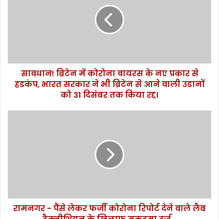
धा
न
!
ब्रि
टे
न
में
सावधान! ब्रिटेन में कोरोना वायरस के नए प्रकार से
को
हडकंप, भारत सरकार ने भी ब्रिटेन से आने वाली उडानों
रो
ना
को 31 दिसंबर तक किया रद्द।
वा
य
रा
र
म
स
न
के
ग
न
र
ए
-
प्र
पैं
का
से
र
ले
से
रामनगर - पैंसे लेकर फर्जी कोरोना रिपोर्ट देने वाले लैब
क
ह
र