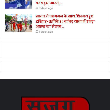
पर पहुंचा भारत….
6 days ago
सावन के आगमन के साथ शिवमय हुए
हरिद्वार-ऋषिकेश, कांवड़ यात्रा में उमड़ा
आस्था का सैलाब…
1 week ago