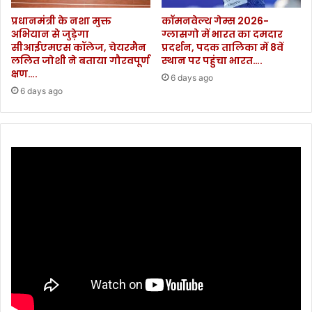
उ
ला
प्रधानमंत्री के नशा मुक्त
कॉमनवेल्थ गेम्स 2026-
डा
फ
अभियान से जुड़ेगा
ग्लासगो में भारत का दमदार
नों
मु
सीआईएमएस कॉलेज, चेयरमैन
प्रदर्शन, पदक तालिका में 8वें
को
क
ललित जोशी ने बताया गौरवपूर्ण
स्थान पर पहुंचा भारत….
3
द
क्षण….
6 days ago
1
मा
6 days ago
दि
द
सं
र्ज
ब
.
र
.
त
.
क
कि
या
र
द्द
।