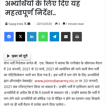
अभ्यर्थियों के लिए दिए यह
महत्वपूर्ण निर्देश..
Sajag India
F
S
22/12/2020
5
1 minute read
o
e
Facebook
X
LinkedIn
WhatsApp
Telegram
Share via Email
Print
l
n
l
d
o
a
w
n
ख़बर को सुनें
o
e
सेना भर्ती निदेशक कर्नल बी . एस. चिकारा ने बताया कि रानीखेत के सोमनाथ मैदान
n
m
में 24 फरवरी, 2021 से 10 मार्च, 2021 को आयोजित की जाने वाली सेना भर्ती
X
a
का नोटिफिकेशन जारी कर दिया गया है। इस भर्ती में भाग लेने के लिए अभ्यर्थियों
i
द्वारा ऑनलाईन वेबसाईट
www.joinindianarmy.nic.in
पर 30 जनवरी,
l
2021 तक रजिस्ट्रेशन किया जा सकता है। उन्होंने भर्ती में प्रतिभाग करने वाले
अभ्यर्थियों से अपील कि है कि वे दलालों से सावधान रहें। उन्होंने बताया कि भर्ती में
भाग लेने वाले अभ्यर्थियों को कोविड-19 से पीड़ित न होने का प्रमाण-पत्र दिखाये
जाने पर ही भर्ती मैदान में प्रवेश करने दिया जायेगा।