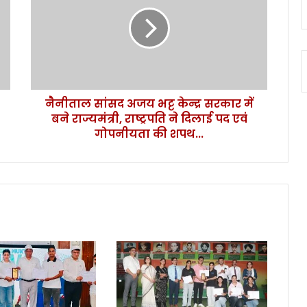
ता
ल
सां
स
द
अ
ज
नैनीताल सांसद अजय भट्ट केन्द्र सरकार में
य
बने राज्यमंत्री, राष्ट्रपति ने दिलाई पद एवं
भ
ट्ट
गोपनीयता की शपथ...
के
न्द्र
स
र
का
र
में
ब
ने
रा
ज्य
मं