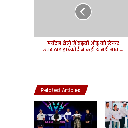
ट
न
क्षे
त्रों
में
ब
ढ़
पर्यटन क्षेत्रों में बढ़ती भीड़ को लेकर
ती
उत्तराखंड हाईकोर्ट ने कही ये बडी बात....
भी
ड़
को
ले
क
र
उ
Related Articles
त्त
रा
खं
ड
हा
ई
को