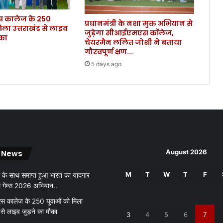
त्री
कालेज के 250
,
प्रधानमंत्री के नशा मुक्त अभियान से
िला उत्तराखंड से लाइव
रा
जुड़ेगा सीआईएमएस कॉलेज,
ौका
ष्ट्र
चेयरमैन ललित जोशी ने बताया
प
गौरवपूर्ण क्षण….
ति
5 days ago
ने
दि
ला
ई
प
द
ए
वं
August 2026
 News
गो
प
M
T
W
T
F
 के साथ समाप्त हुआ भारत का यादगार
नी
थ गेम्स 2026 अभियान..
य
ता
 कालेज के 250 युवाओं को मिला
की
 से लाइव जुड़ने का मौका
3
4
5
6
7
श