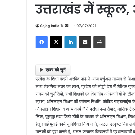
उत्तराखंड में स्कू
Sajag India
F
S
07/07/2021
o
e
Facebook
X
LinkedIn
Share via Email
Print
l
n
l
d
o
a
w
n
o
e
ख़बर को सुनें
n
m
प्रदेश के शिक्षा मंत्री अरविंद पांडे ने आज वर्चुअल माध्यम से शिक
X
a
साथ शैक्षणिक सत्र का लक्ष्य, प्रदेश को संपूर्ण देश में शैक्षिक गु
i
समय की चुनौतियों, सभी शिक्षकों एवं विभागीय अधिकारियों के टी
l
सुरक्षा, ऑनलाइन शिक्षण की वर्तमान स्थिति, कोविड गाइडलाइंस के 
ऑनलाइन शिक्षण व अन्य कार्य जैसे परीक्षा फल तैयार, मासिक टेस्ट व
लिंक, यूट्यूब तथा जियो टीवी के माध्यम से ऑनलाइन शिक्षण, शिक्षक
हेतु रंगाई पुताई कार्य सुनिश्चित किये जाने, अटल उत्कृष्ट विद्या
मानकों को पूरा करते हैं, अटल उत्कृष्ट विद्यालयों में प्रधानाचार्यों 