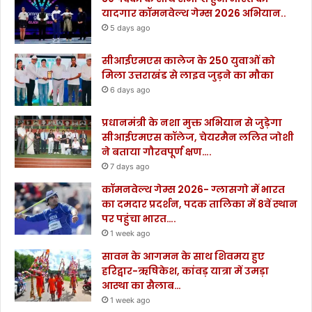
यादगार कॉमनवेल्थ गेम्स 2026 अभियान..
5 days ago
सीआईएमएस कालेज के 250 युवाओं को
मिला उत्तराखंड से लाइव जुड़ने का मौका
6 days ago
प्रधानमंत्री के नशा मुक्त अभियान से जुड़ेगा
सीआईएमएस कॉलेज, चेयरमैन ललित जोशी
ने बताया गौरवपूर्ण क्षण….
7 days ago
कॉमनवेल्थ गेम्स 2026- ग्लासगो में भारत
का दमदार प्रदर्शन, पदक तालिका में 8वें स्थान
पर पहुंचा भारत….
1 week ago
सावन के आगमन के साथ शिवमय हुए
हरिद्वार-ऋषिकेश, कांवड़ यात्रा में उमड़ा
आस्था का सैलाब…
1 week ago