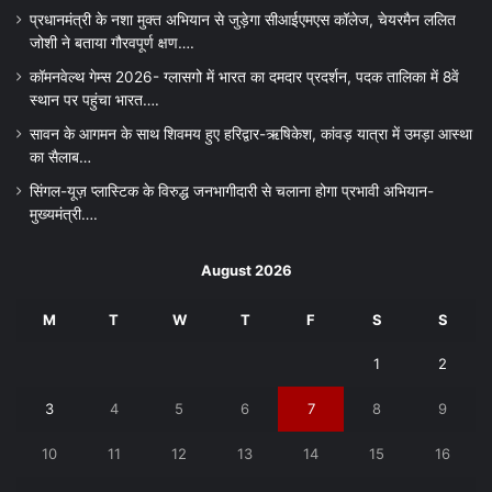
प्रधानमंत्री के नशा मुक्त अभियान से जुड़ेगा सीआईएमएस कॉलेज, चेयरमैन ललित
जोशी ने बताया गौरवपूर्ण क्षण….
कॉमनवेल्थ गेम्स 2026- ग्लासगो में भारत का दमदार प्रदर्शन, पदक तालिका में 8वें
स्थान पर पहुंचा भारत….
सावन के आगमन के साथ शिवमय हुए हरिद्वार-ऋषिकेश, कांवड़ यात्रा में उमड़ा आस्था
का सैलाब…
सिंगल-यूज़ प्लास्टिक के विरुद्ध जनभागीदारी से चलाना होगा प्रभावी अभियान-
मुख्यमंत्री….
August 2026
M
T
W
T
F
S
S
1
2
3
4
5
6
7
8
9
10
11
12
13
14
15
16