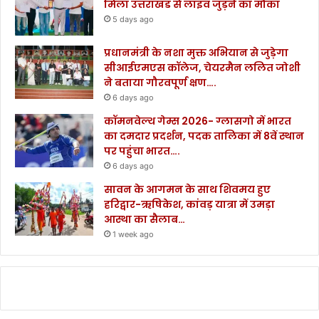
मिला उत्तराखंड से लाइव जुड़ने का मौका
5 days ago
प्रधानमंत्री के नशा मुक्त अभियान से जुड़ेगा
सीआईएमएस कॉलेज, चेयरमैन ललित जोशी
ने बताया गौरवपूर्ण क्षण….
6 days ago
कॉमनवेल्थ गेम्स 2026- ग्लासगो में भारत
का दमदार प्रदर्शन, पदक तालिका में 8वें स्थान
पर पहुंचा भारत….
6 days ago
सावन के आगमन के साथ शिवमय हुए
हरिद्वार-ऋषिकेश, कांवड़ यात्रा में उमड़ा
आस्था का सैलाब…
1 week ago