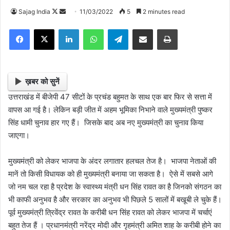
Sajag India
F
S
11/03/2022
5
2 minutes read
o
e
Facebook
X
LinkedIn
WhatsApp
Telegram
Share via Email
Print
l
n
l
d
o
a
w
n
ख़बर को सुनें
o
e
उत्तराखंड में बीजेपी 47 सीटों के प्रचंड बहुमत के साथ एक बार फिर से सत्ता में
n
m
वापस आ गई है। लेकिन बड़ी जीत में अहम भूमिका निभाने वाले मुख्यमंत्री पुष्कर
X
a
सिंह धामी चुनाव हार गए हैं। जिसके बाद अब नए मुख्यमंत्री का चुनाव किया
i
जाएगा।
l
मुख्यमंत्री को लेकर भाजपा के अंदर लगातार हलचल तेज है। भाजपा नेताओं की
मानें तो किसी विधायक को ही मुख्यमंत्री बनाया जा सकता है। ऐसे में सबसे आगे
जो नम चल रहा है प्रदेश के स्वास्थ्य मंत्री धन सिंह रावत का है जिनको संगठन का
भी काफी अनुभव है और सरकार का अनुभव भी पिछले 5 सालों में बखूबी ले चुके हैं।
पूर्व मुख्यमंत्री त्रिवेंद्र रावत के करीबी धन सिंह रावत को लेकर भाजपा में चर्चाएं
बहुत तेज हैं । प्रधानमंत्री नरेंद्र मोदी और गृहमंत्री अमित शाह के करीबी होने का