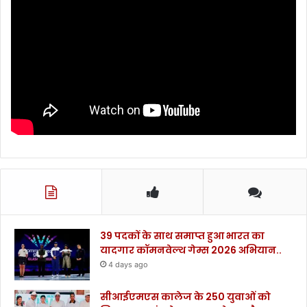
39 पदकों के साथ समाप्त हुआ भारत का
यादगार कॉमनवेल्थ गेम्स 2026 अभियान..
4 days ago
सीआईएमएस कालेज के 250 युवाओं को