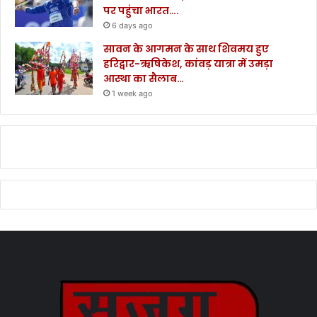
पर पहुंचा भारत….
6 days ago
सावन के आगमन के साथ शिवमय हुए
हरिद्वार-ऋषिकेश, कांवड़ यात्रा में उमड़ा
आस्था का सैलाब…
1 week ago