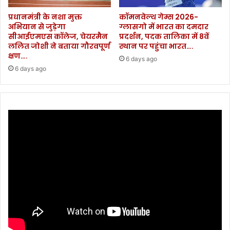
.
खि
प्रधानमंत्री के नशा मुक्त
कॉमनवेल्थ गेम्स 2026-
री
अभियान से जुड़ेगा
ग्लासगो में भारत का दमदार
सां
सीआईएमएस कॉलेज, चेयरमैन
प्रदर्शन, पदक तालिका में 8वें
स
ललित जोशी ने बताया गौरवपूर्ण
स्थान पर पहुंचा भारत….
.
क्षण….
6 days ago
.
6 days ago
.
.