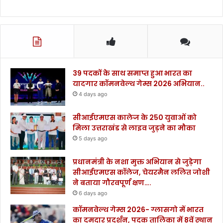
39 पदकों के साथ समाप्त हुआ भारत का
यादगार कॉमनवेल्थ गेम्स 2026 अभियान..
4 days ago
सीआईएमएस कालेज के 250 युवाओं को
मिला उत्तराखंड से लाइव जुड़ने का मौका
5 days ago
प्रधानमंत्री के नशा मुक्त अभियान से जुड़ेगा
सीआईएमएस कॉलेज, चेयरमैन ललित जोशी
ने बताया गौरवपूर्ण क्षण….
6 days ago
कॉमनवेल्थ गेम्स 2026- ग्लासगो में भारत
का दमदार प्रदर्शन, पदक तालिका में 8वें स्थान