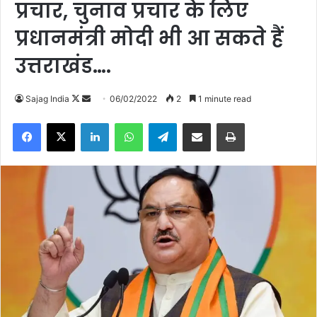
प्रचार, चुनाव प्रचार के लिए
प्रधानमंत्री मोदी भी आ सकते हैं
उत्तराखंड….
Sajag India
F
S
06/02/2022
2
1 minute read
o
e
Facebook
X
LinkedIn
WhatsApp
Telegram
Share via Email
Print
l
n
l
d
o
a
w
n
o
e
n
m
X
a
i
l