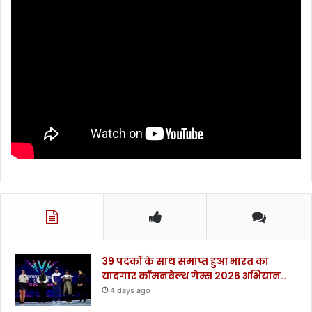
भ
र्ती
क
रा
ने
के
नि
र्दे
श
.
.
39 पदकों के साथ समाप्त हुआ भारत का
यादगार कॉमनवेल्थ गेम्स 2026 अभियान..
4 days ago