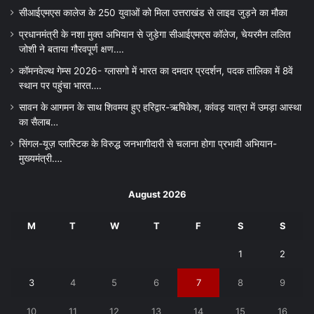
सीआईएमएस कालेज के 250 युवाओं को मिला उत्तराखंड से लाइव जुड़ने का मौका
प्रधानमंत्री के नशा मुक्त अभियान से जुड़ेगा सीआईएमएस कॉलेज, चेयरमैन ललित
जोशी ने बताया गौरवपूर्ण क्षण….
कॉमनवेल्थ गेम्स 2026- ग्लासगो में भारत का दमदार प्रदर्शन, पदक तालिका में 8वें
स्थान पर पहुंचा भारत….
सावन के आगमन के साथ शिवमय हुए हरिद्वार-ऋषिकेश, कांवड़ यात्रा में उमड़ा आस्था
का सैलाब…
सिंगल-यूज़ प्लास्टिक के विरुद्ध जनभागीदारी से चलाना होगा प्रभावी अभियान-
मुख्यमंत्री….
August 2026
M
T
W
T
F
S
S
1
2
3
4
5
6
7
8
9
10
11
12
13
14
15
16