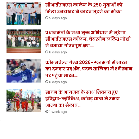
सीआईएमएस कालेज के 250 युवाओं को
मिला उत्तराखंड से लाइव जुड़ने का मौका
5 days ago
प्रधानमंत्री के नशा मुक्त अभियान से जुड़ेगा
सीआईएमएस कॉलेज, चेयरमैन ललित जोशी
ने बताया गौरवपूर्ण क्षण….
6 days ago
कॉमनवेल्थ गेम्स 2026- ग्लासगो में भारत
का दमदार प्रदर्शन, पदक तालिका में 8वें स्थान
पर पहुंचा भारत….
6 days ago
सावन के आगमन के साथ शिवमय हुए
हरिद्वार-ऋषिकेश, कांवड़ यात्रा में उमड़ा
आस्था का सैलाब…
1 week ago