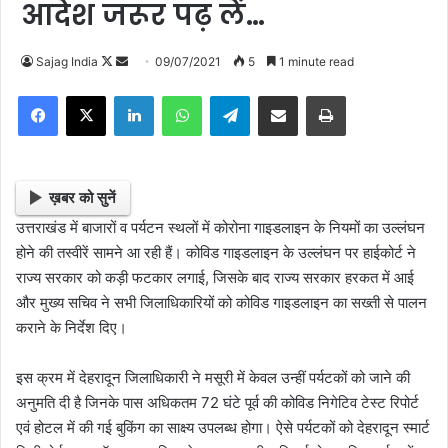
आदेश जरूर पढ़ लें…
Sajag India
F
S
09/07/2021
5
1 minute read
o
e
Facebook
X
LinkedIn
WhatsApp
Telegram
Share via Email
Print
l
n
l
d
o
a
w
n
ख़बर को सुनें
o
e
उत्तराखंड में बाजारों व पर्यटन स्थलों में कोरोना गाइडलाइन के नियमों का उल्लंघन
n
m
होने की तस्वीरें सामने आ रही हैं। कोविड गाइडलाइन के उल्लंघन पर हाईकोर्ट ने
X
a
राज्य सरकार को कड़ी फटकार लगाई, जिसके बाद राज्य सरकार हरकत में आई
i
और मुख्य सचिव ने सभी जिलाधिकारियों को कोविड गाइडलाइन का सख्ती से पालन
l
कराने के निर्देश दिए।
इस क्रम में देहरादून जिलाधिकारी ने मसूरी में केवल उन्हीं पर्यटकों को जाने की
अनुमति दी है जिनके पास अधिकतम 72 घंटे पूर्व की कोविड निगेटिव टेस्ट रिपोर्ट
एवं होटल में की गई बुकिंग का साक्ष्य उपलब्ध होगा। ऐसे पर्यटकों को देहरादून स्मार्ट