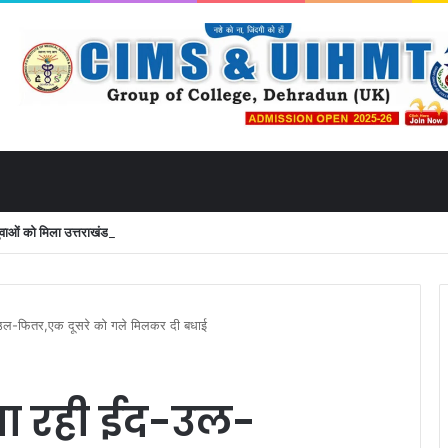
ं को मिला उत्तराखंड से लाइव जुड़ने का मौका
-उल-फितर,एक दूसरे को गले मिलकर दी बधाई
जा रही ईद-उल-