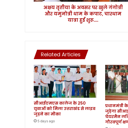
व
अक्षय तृतीया के अवसर पर खुले गंगोत्री
स
और यमुनोत्री धाम के कपाट, चारधाम
र
प
यात्रा हुई शुरू....
र
खु
ले
गं
गो
Related Articles
त्री
औ
र
य
मु
नो
त्री
धा
सीआईएमएस कालेज के 250
म
प्रधानमंत्री
युवाओं को मिला उत्तराखंड से लाइव
के
जुड़ेगा सी
जुड़ने का मौका
क
चेयरमैन लल
पा
5 days ago
गौरवपूर्ण क्
ट