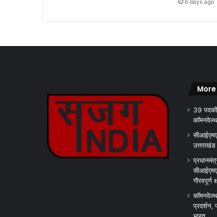
6 days ago
,
चा
र
धा
म
या
त्रा
हु
More
ई
शु
39 पदकों
रू
कॉमनवेल्
.
.
सीआईएमएस
.
उत्तराखंड
.
प्रधानमंत्
सीआईएमएस
गौरवपूर्ण 
कॉमनवेल्थ
प्रदर्शन, 
भारत….