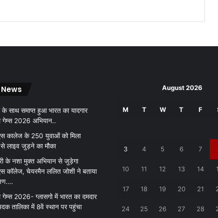
ग
न
हीं
मा
नी
तो
क
रें
August 2026
 News
गे
आं
M
T
W
T
F
 के साथ समाप्त हुआ भारत का यादगार
दो
थ गेम्स 2026 अभियान..
ल
न
 कालेज के 250 युवाओं को मिला
 से लाइव जुड़ने का मौका
3
4
5
6
7
री के नशा मुक्त अभियान से जुड़ेगा
10
11
12
13
14
 कॉलेज, चेयरमैन ललित जोशी ने बताया
क्षण….
17
18
19
20
21
 गेम्स 2026- ग्लासगो में भारत का दमदार
पदक तालिका में 8वें स्थान पर पहुंचा
24
25
26
27
28