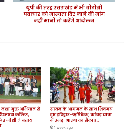
रा
यूपी की तरह उत्तराखंड में भी बीटीसी
खं
पत्राचार को मान्यता दिए जाने की मांग
ड
में
नहीं मानी तो करेंगे आंदोलन
भी
बी
टी
सी
प
त्रा
चा
र
को
मा
न्य
ता
दि
ए
 के नशा मुक्त अभियान से
सावन के आगमन के साथ शिवमय
जा
आईएमएस कॉलेज,
हुए हरिद्वार-ऋषिकेश, कांवड़ यात्रा
ने
ित जोशी ने बताया
में उमड़ा आस्था का सैलाब…
की
षण….
1 week ago
मां