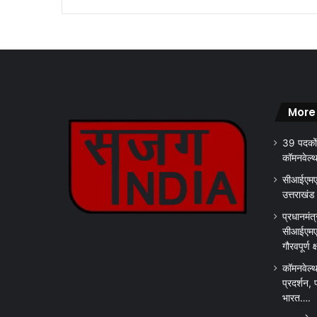
ता
ल
का
कि
या
उ
द्धा
More
ट
न
39 पदकों
.
कॉमनवेल्
.
.
सीआईएमएस
उत्तराखंड
प्रधानमंत्
सीआईएमएस
गौरवपूर्ण 
कॉमनवेल्थ
प्रदर्शन, 
भारत….