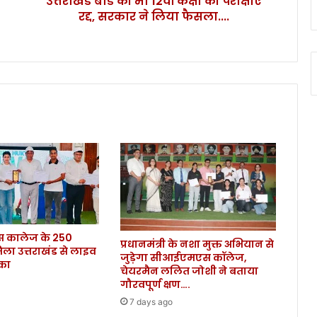
उत्तराखंड बोर्ड की भी 12वीं कक्षा की परीक्षाएं
रद्द, सरकार ने लिया फैसला....
2
वीं
क
क्षा
की
प
री
क्षा
एं
र
द्द
,
स
र
का
कालेज के 250
र
प्रधानमंत्री के नशा मुक्त अभियान से
िला उत्तराखंड से लाइव
ने
जुड़ेगा सीआईएमएस कॉलेज,
ौका
लि
चेयरमैन ललित जोशी ने बताया
या
गौरवपूर्ण क्षण….
फै
7 days ago
स