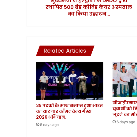
मुख्यमंत्री ने हल्द्वानी में DRDO द्वारा
स्थापित 500 बेड कोविड केयर अस्पताल
R
D
का किया उद्धाटन...
O
द्वा
रा
स्था
पि
Related Articles
त
5
0
0
बे
ड
को
वि
सीआईएमएस 
ड
39 पदकों के साथ समाप्त हुआ भारत
युवाओं को म
के
का यादगार कॉमनवेल्थ गेम्स
जुड़ने का म
य
2026 अभियान..
र
6 days ago
5 days ago
अ
स्प