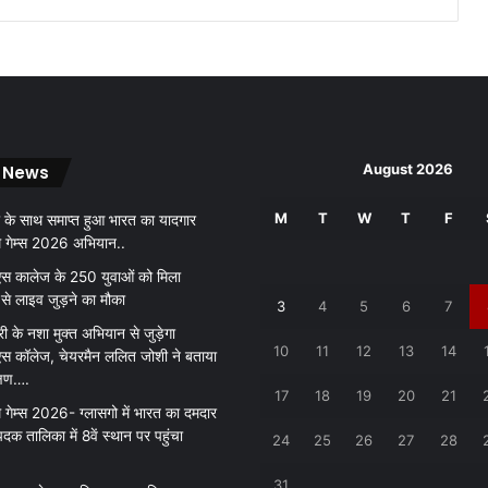
ला
.
.
.
.
August 2026
 News
M
T
W
T
F
 के साथ समाप्त हुआ भारत का यादगार
थ गेम्स 2026 अभियान..
 कालेज के 250 युवाओं को मिला
 से लाइव जुड़ने का मौका
3
4
5
6
7
री के नशा मुक्त अभियान से जुड़ेगा
10
11
12
13
14
 कॉलेज, चेयरमैन ललित जोशी ने बताया
क्षण….
17
18
19
20
21
 गेम्स 2026- ग्लासगो में भारत का दमदार
पदक तालिका में 8वें स्थान पर पहुंचा
24
25
26
27
28
31