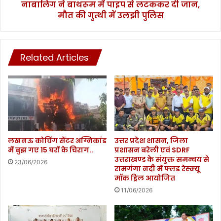
ट
नाबालिग ने बाथरूम में पाइप से लटककर दी जान,
में
का
मौत की गुत्थी में उलझी पुलिस
पा
,
इ
मै
प
क्स
से
वे
Related Articles
ल
ल
ट
लौ
क
टे
क
र
दी
जा
न
,
लखनऊ कोचिंग सेंटर अग्निकांड
उत्तर प्रदेश शासन, जिला
में बुझ गए 15 घरों के चिराग..
प्रशासन बरेली एवं SDRF
मौ
उत्तराखण्ड के संयुक्त समन्वय से
त
23/06/2026
रामगंगा नदी में फ्लड रेस्क्यू
की
मॉक ड्रिल आयोजित
गु
11/06/2026
त्थी
में
उ