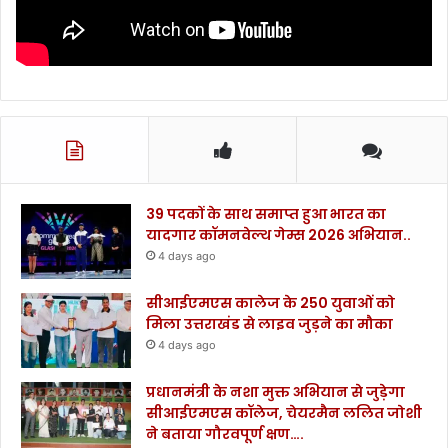
39 पदकों के साथ समाप्त हुआ भारत का
यादगार कॉमनवेल्थ गेम्स 2026 अभियान..
4 days ago
सीआईएमएस कालेज के 250 युवाओं को
मिला उत्तराखंड से लाइव जुड़ने का मौका
4 days ago
प्रधानमंत्री के नशा मुक्त अभियान से जुड़ेगा
सीआईएमएस कॉलेज, चेयरमैन ललित जोशी
ने बताया गौरवपूर्ण क्षण….