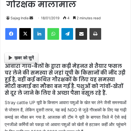
गोरक्षक मालामाल
Sajag India
S
18/01/2019
4
2 minutes read
e
Facebook
X
LinkedIn
WhatsApp
Telegram
Share via Email
Print
n
d
a
n
ख़बर को सुनें
e
आवारा गाय-बैलों के द्वारा कड़ी मेहनत से तैयार फसल
m
चर लेने की समस्या से जहां यूपी के किसानों की नींद उड़ी
a
हुई है, वहीं कई कथ‍ित गौरक्षकों के लिए यह समस्या
i
मोटी कमाई का मौका बन गई है. पशुओं को गांवों-खेतों
l
से दूर ले जाने के लिए वे अच्छा पैसा वसूल रहे हैं.
Stray cattle UP यूपी के किसान आवारा पशुओं के खेत चर लेने जैसी समस्याओं
से परेशान हैं, लेकिन दूसरी तरफ, यह कई NGO से जुड़े गौरक्षकाें के लिए यह गाढ़ी
कमाई का मौका बन गया है. आजतक की टीम ने यूपी के बागपत जिले में ऐसे कई
एनजीओ कर्मियों को पकड़ा जो आवारा पशुओं को खेतों से हटाकर कहीं और पहुंचाने