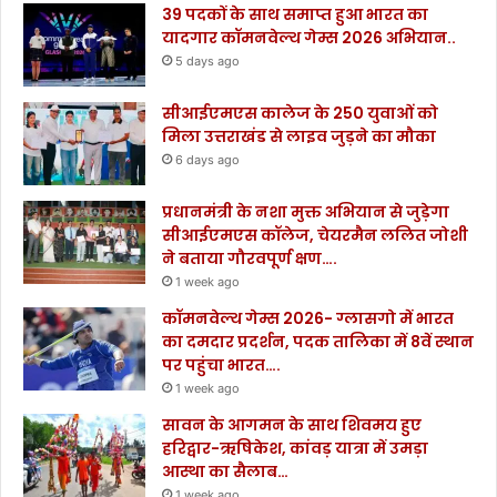
39 पदकों के साथ समाप्त हुआ भारत का
यादगार कॉमनवेल्थ गेम्स 2026 अभियान..
5 days ago
सीआईएमएस कालेज के 250 युवाओं को
मिला उत्तराखंड से लाइव जुड़ने का मौका
6 days ago
प्रधानमंत्री के नशा मुक्त अभियान से जुड़ेगा
सीआईएमएस कॉलेज, चेयरमैन ललित जोशी
ने बताया गौरवपूर्ण क्षण….
1 week ago
कॉमनवेल्थ गेम्स 2026- ग्लासगो में भारत
का दमदार प्रदर्शन, पदक तालिका में 8वें स्थान
पर पहुंचा भारत….
1 week ago
सावन के आगमन के साथ शिवमय हुए
हरिद्वार-ऋषिकेश, कांवड़ यात्रा में उमड़ा
आस्था का सैलाब…
1 week ago