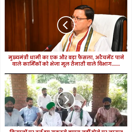
मु
ख्य
मं
त्री
धा
मी
का
ए
क
मुख्यमंत्री धामी का एक और बड़ा फैसला, अटैचमेंट पाने
औ
वाले कार्मिकों को भेजा मूल तैनाती वाले विभाग.......
र
ब
ड़ा
कि
फै
सा
स
नों
ला
प
,
र
अ
द
टै
र्ज
च
हु
में
ए
ट