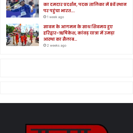
का दमदार प्रदर्शन, पदक तालिका में 8वें स्थान
पर पहुंचा भारत….
1 week ago
सावन के आगमन के साथ शिवमय हुए
हरिद्वार-ऋषिकेश, कांवड़ यात्रा में उमड़ा
आस्था का सैलाब…
2 weeks ago