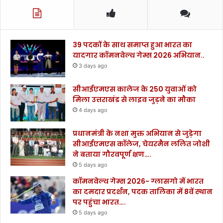
39 पदकों के साथ समाप्त हुआ भारत का
यादगार कॉमनवेल्थ गेम्स 2026 अभियान..
3 days ago
सीआईएमएस कालेज के 250 युवाओं को
मिला उत्तराखंड से लाइव जुड़ने का मौका
4 days ago
प्रधानमंत्री के नशा मुक्त अभियान से जुड़ेगा
सीआईएमएस कॉलेज, चेयरमैन ललित जोशी
ने बताया गौरवपूर्ण क्षण….
5 days ago
कॉमनवेल्थ गेम्स 2026- ग्लासगो में भारत
का दमदार प्रदर्शन, पदक तालिका में 8वें स्थान
पर पहुंचा भारत….
5 days ago