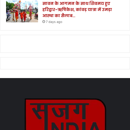
सावन के आगमन के साथ शिवमय हुए
हरिद्वार-ऋषिकेश, कांवड़ यात्रा में उमड़ा
आस्था का सैलाब…
7 days ago