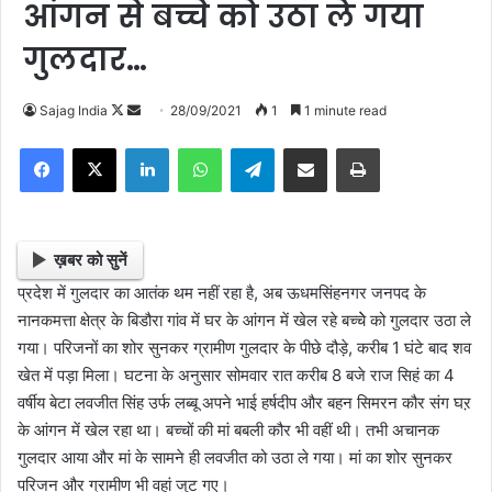
आंगन से बच्चे को उठा ले गया
गुलदार…
Sajag India
F
S
28/09/2021
1
1 minute read
o
e
Facebook
X
LinkedIn
WhatsApp
Telegram
Share via Email
Print
l
n
l
d
o
a
w
n
ख़बर को सुनें
o
e
प्रदेश में गुलदार का आतंक थम नहीं रहा है, अब ऊधमसिंहनगर जनपद के
n
m
नानकमत्ता क्षेत्र के बिडौरा गांव में घर के आंगन में खेल रहे बच्चेे को गुलदार उठा ले
X
a
गया। परिजनों का शोर सुनकर ग्रामीण गुलदार के पीछे दौड़े, करीब 1 घंटे बाद शव
i
खेत में पड़ा मिला। घटना के अनुसार सोमवार रात करीब 8 बजे राज सिहं का 4
l
वर्षीय बेटा लवजीत सिंह उर्फ लब्बू अपने भाई हर्षदीप और बहन सिमरन कौर संग घऱ
के आंगन में खेल रहा था। बच्चों की मां बबली कौर भी वहीं थी। तभी अचानक
गुलदार आया और मां के सामने ही लवजीत को उठा ले गया। मां का शोर सुनकर
परिजन और ग्रामीण भी वहां जुट गए।