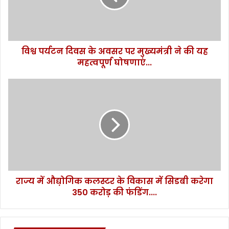
न
दि
व
स
विश्व पर्यटन दिवस के अवसर पर मुख्यमंत्री ने की यह
के
महत्वपूर्ण घोषणाएं...
अ
व
स
रा
र
ज्य
प
में
र
औ
मु
द्य़ो
ख्य
गि
मं
क
त्री
क
ने
ल
की
राज्य में औद्य़ोगिक कलस्टर के विकास में सिडबी करेगा
स्ट
य
350 करोड़ की फंडिंग....
र
ह
के
म
वि
ह
का