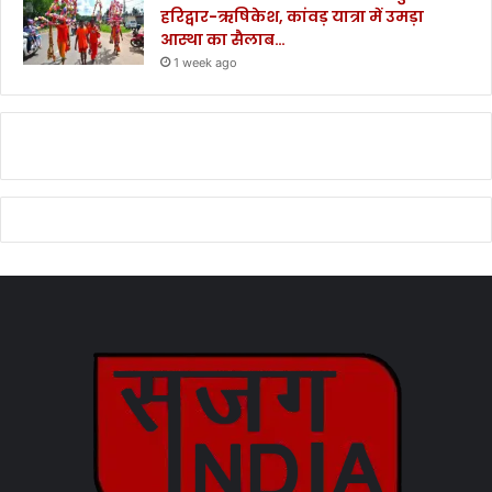
हरिद्वार-ऋषिकेश, कांवड़ यात्रा में उमड़ा
आस्था का सैलाब…
1 week ago