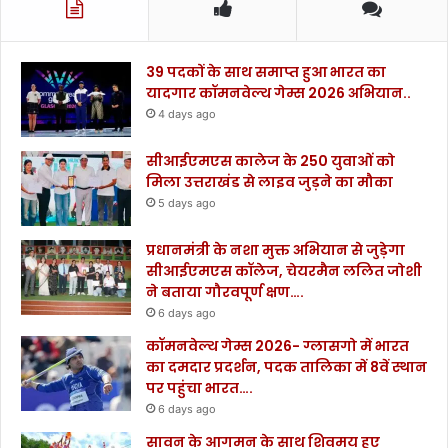
39 पदकों के साथ समाप्त हुआ भारत का
यादगार कॉमनवेल्थ गेम्स 2026 अभियान..
4 days ago
सीआईएमएस कालेज के 250 युवाओं को
मिला उत्तराखंड से लाइव जुड़ने का मौका
5 days ago
प्रधानमंत्री के नशा मुक्त अभियान से जुड़ेगा
सीआईएमएस कॉलेज, चेयरमैन ललित जोशी
ने बताया गौरवपूर्ण क्षण….
6 days ago
कॉमनवेल्थ गेम्स 2026- ग्लासगो में भारत
का दमदार प्रदर्शन, पदक तालिका में 8वें स्थान
पर पहुंचा भारत….
6 days ago
सावन के आगमन के साथ शिवमय हुए