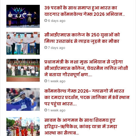
39 पदकों के साथ समाप्त हुआ भारत का
यादगार कॉमनवेल्थ गेम्स 2026 अभियान..
6 days ago
सीआईएमएस कालेज के 250 युवाओं को
मिला उत्तराखंड से लाइव जुड़ने का मौका
7 days ago
प्रधानमंत्री के नशा मुक्त अभियान से जुड़ेगा
सीआईएमएस कॉलेज, चेयरमैन ललित जोशी
ने बताया गौरवपूर्ण क्षण….
1 week ago
कॉमनवेल्थ गेम्स 2026- ग्लासगो में भारत
का दमदार प्रदर्शन, पदक तालिका में 8वें स्थान
पर पहुंचा भारत….
1 week ago
सावन के आगमन के साथ शिवमय हुए
हरिद्वार-ऋषिकेश, कांवड़ यात्रा में उमड़ा
आस्था का सैलाब…