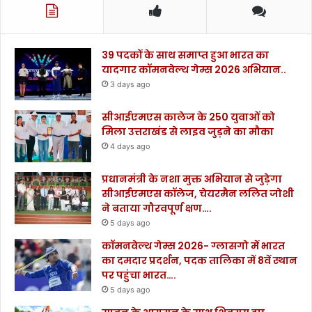
39 पदकों के साथ समाप्त हुआ भारत का
यादगार कॉमनवेल्थ गेम्स 2026 अभियान..
3 days ago
सीआईएमएस कालेज के 250 युवाओं को
मिला उत्तराखंड से लाइव जुड़ने का मौका
4 days ago
प्रधानमंत्री के नशा मुक्त अभियान से जुड़ेगा
सीआईएमएस कॉलेज, चेयरमैन ललित जोशी
ने बताया गौरवपूर्ण क्षण….
5 days ago
कॉमनवेल्थ गेम्स 2026- ग्लासगो में भारत
का दमदार प्रदर्शन, पदक तालिका में 8वें स्थान
पर पहुंचा भारत….
5 days ago