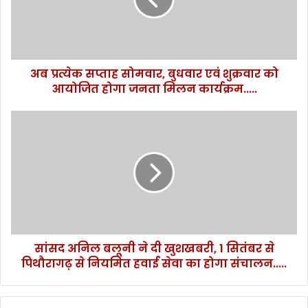
क
स
प्ता
ह
सो
अब प्रत्येक सप्ताह सोमवार, बुधवार एवं शुक्रवार को
म
आयोजित होगा जनता मिलन कार्यक्रम.....
वा
र
,
सां
बु
स
ध
द
वा
अ
र
नि
ए
ल
वं
ब
शु
लू
क्र
नी
वा
सांसद अनिल बलूनी ने दी खुशखबरी, 1 सितंबर से
ने
र
पिथौरागढ़ से नियमित हवाई सेवा का होगा संचालन.....
दी
को
खु
आ
श
यो
ख