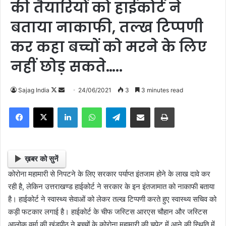
की तैयारियों को हाईकोर्ट ने
बताया नाकाफी, तल्ख टिप्पणी
कर कहा बच्चों को मरने के लिए
नहीं छोड़ सकते…..
Sajag India
F
S
24/06/2021
3
3 minutes read
o
e
Facebook
X
LinkedIn
WhatsApp
Telegram
Share via Email
Print
l
n
l
d
o
a
w
n
ख़बर को सुनें
o
e
कोरोना महामारी से निपटने के लिए सरकार पर्याप्त इंतजाम होने के लाख दावे कर
n
m
रही है, लेकिन उत्तराखण्ड हाईकोर्ट ने सरकार के इन इंतजामात को नाकाफी बताया
X
a
है। हाईकोर्ट ने स्वास्थ्य सेवाओं को लेकर तल्ख टिप्पणी करते हुए स्वास्थ्य सचिव को
i
कड़ी फटकार लगाई है। हाईकोर्ट के चीफ जस्टिस आरएस चौहान और जस्टिस
l
आलोक वर्मा की खंडपीठ ने बच्चों के कोरोना महामारी की चपेट में आने की स्थिति में