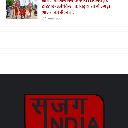
सावन के आगमन के साथ शिवमय हुए
हरिद्वार-ऋषिकेश, कांवड़ यात्रा में उमड़ा
आस्था का सैलाब…
1 week ago