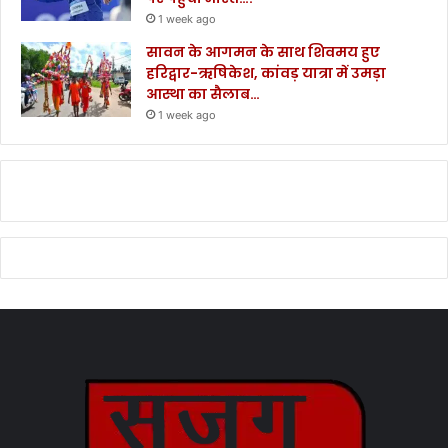
1 week ago
सावन के आगमन के साथ शिवमय हुए
हरिद्वार-ऋषिकेश, कांवड़ यात्रा में उमड़ा
आस्था का सैलाब…
1 week ago