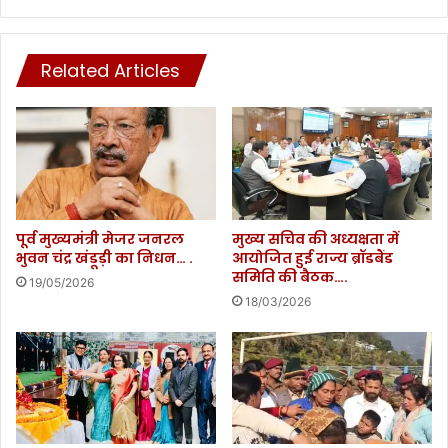
.
,
सं
रा
धु
ज्य
ने
Related Articles
पा
गु
ल
रू
ले
वा
फ्टि
र
नें
को
ट
श्री
ज
ब
न
द्री
पूर्व मुख्यमंत्री मेजर जनरल
मुख्य सचिव की अध्यक्षता में
र
ना
भुवन चंद्र खंडूड़ी का निधन… .
आयोजित हुई राज्य ब्रॉडबैंड
ल
समिति की बैठक….
थ
19/05/2026
(
में
18/03/2026
से
च
.
ल
नि
र
.
हे
)
वि
गु
भि
र
न्न