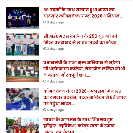
39 पदकों के साथ समाप्त हुआ भारत का
यादगार कॉमनवेल्थ गेम्स 2026 अभियान..
3 days ago
सीआईएमएस कालेज के 250 युवाओं को
मिला उत्तराखंड से लाइव जुड़ने का मौका
3 days ago
प्रधानमंत्री के नशा मुक्त अभियान से जुड़ेगा
सीआईएमएस कॉलेज, चेयरमैन ललित जोशी
ने बताया गौरवपूर्ण क्षण….
4 days ago
कॉमनवेल्थ गेम्स 2026- ग्लासगो में भारत
का दमदार प्रदर्शन, पदक तालिका में 8वें स्थान
पर पहुंचा भारत….
5 days ago
सावन के आगमन के साथ शिवमय हुए
हरिद्वार-ऋषिकेश, कांवड़ यात्रा में उमड़ा
आस्था का सैलाब…