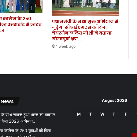
कालेज के 250
प्रधानमंत्री के नशा मुक्त अभियान से
िला उत्तराखंड से लाइव
जुड़ेगा सीआईएमएस कॉलेज,
ौका
चेयरमैन ललित जोशी ने बताया
गौरवपूर्ण क्षण….
1 week ago
August 2026
 News
M
T
W
T
F
 के साथ समाप्त हुआ भारत का यादगार
थ गेम्स 2026 अभियान..
 कालेज के 250 युवाओं को मिला
 से लाइव जुड़ने का मौका