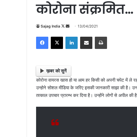
कोरोना संक्रमित…
Sajag India
F
S
13/04/2021
o
e
Facebook
X
LinkedIn
Share via Email
Print
l
n
l
d
o
a
w
n
o
e
ख़बर को सुनें
n
m
कोरोना वायरस खास हो या आम हर किसी को अपनी चपेट में ले रहा
X
a
उन्होने सोशल मीडिया के जरिए इसकी जानकारी साझा की है। उन्होंन
i
तत्काल उपचार प्रारम्भ कर दिया है। उन्होंने लोगों से अपील की
l