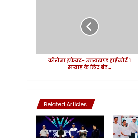
को
रो
ना
इ
फे
क्ट
-
उ
त्त
कोरोना इफेक्ट- उत्तराखण्ड हाईकोर्ट 1
रा
सप्ताह के लिए बंद...
ख
ण्ड
हा
ई
को
र्ट
Related Articles
1
स
प्ता
ह
के
लि