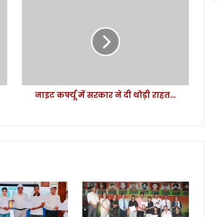
ना
इ
ट
क
र्फ्यू
में
स
र
का
नाइट कर्फ्यू में सरकार ने दी थोड़ी राहत...
र
ने
दी
थो
ड़ी
रा
ह
त
.
.
.