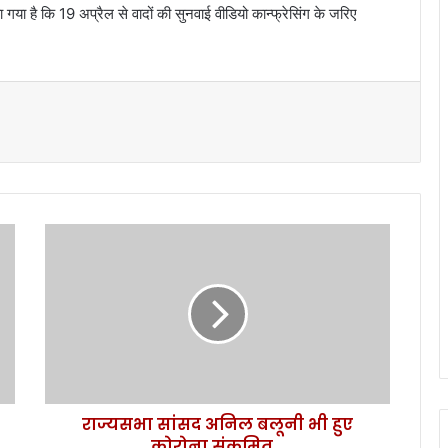
या है कि 19 अप्रैल से वादों की सुनवाई वीडियो कान्फ्रेसिंग के जरिए
रा
ज्य
स
भा
सां
स
द
अ
नि
राज्यसभा सांसद अनिल बलूनी भी हुए
ल
कोरोना संक्रमित...
ब