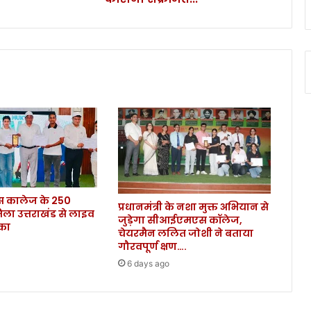
लू
नी
भी
हु
ए
को
रो
ना
सं
क्र
मि
त
.
कालेज के 250
.
प्रधानमंत्री के नशा मुक्त अभियान से
िला उत्तराखंड से लाइव
.
जुड़ेगा सीआईएमएस कॉलेज,
ौका
चेयरमैन ललित जोशी ने बताया
गौरवपूर्ण क्षण….
6 days ago