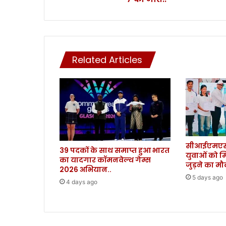
3
3
4
न
ए
Related Articles
मा
म
ले
,
7
की
मौ
त
सीआईएमएस 
.
39 पदकों के साथ समाप्त हुआ भारत
युवाओं को म
.
का यादगार कॉमनवेल्थ गेम्स
जुड़ने का म
2026 अभियान..
5 days ago
4 days ago