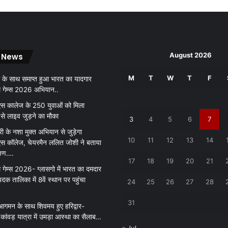
August 2026
 News
M
T
W
T
F
 के साथ समाप्त हुआ भारत का यादगार
थ गेम्स 2026 अभियान..
 कालेज के 250 युवाओं को मिला
 से लाइव जुड़ने का मौका
3
4
5
6
7
री के नशा मुक्त अभियान से जुड़ेगा
10
11
12
13
14
 कॉलेज, चेयरमैन ललित जोशी ने बताया
क्षण….
17
18
19
20
21
 गेम्स 2026- ग्लासगो में भारत का दमदार
पदक तालिका में 8वें स्थान पर पहुंचा
24
25
26
27
28
31
आगमन के साथ शिवमय हुए हरिद्वार-
ांवड़ यात्रा में उमड़ा आस्था का सैलाब…