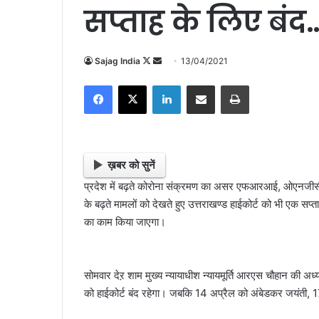
सप्ताह के लिए बंद
Sajag India
F
S
13/04/2021
o
e
Facebook
X
LinkedIn
Share via Email
Print
l
n
l
d
o
a
w
n
o
e
ख़बर को सुनें
n
m
प्रदेश में बढ़ते कोरोना संक्रमण का असर एफआरआई, ओएनजीसी, आ
X
a
के बढ़ते मामलों को देखते हुए उत्तराखण्ड हाईकोर्ट को भी एक सप
i
का काम किया जाएगा।
l
सोमवार देऱ शाम मुख्य न्यायाधीश न्यायमूर्ति आरएस चौहान की अध्य
को हाईकोर्ट बंद रहेगा। जबकि 14 अप्रैल को अंबेडकर जयंती, 