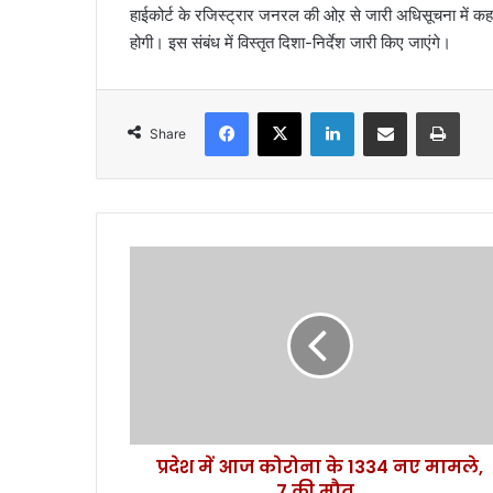
हाईकोर्ट के रजिस्ट्रार जनरल की ओऱ से जारी अधिसूचना में कहा ग
होगी। इस संबंध में विस्तृत दिशा-निर्देश जारी किए जाएंगे।
Facebook
X
LinkedIn
Share via Email
Print
Share
प्र
दे
श
में
आ
ज
को
रो
ना
प्रदेश में आज कोरोना के 1334 नए मामले,
के
7 की मौत..
1