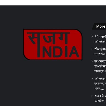
More
39 पदकों
कॉमनवेल्
सीआईएमएस
उत्तराखंड
प्रधानमंत्
सीआईएमएस
गौरवपूर्ण 
कॉमनवेल्थ
प्रदर्शन, 
भारत….
सावन के 
ऋषिकेश, क