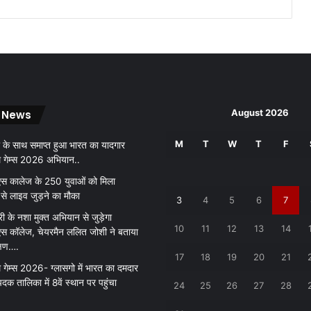
कि
ए
द
र्श
न
.
.
August 2026
 News
.
M
T
W
T
F
 के साथ समाप्त हुआ भारत का यादगार
थ गेम्स 2026 अभियान..
 कालेज के 250 युवाओं को मिला
 से लाइव जुड़ने का मौका
3
4
5
6
7
री के नशा मुक्त अभियान से जुड़ेगा
10
11
12
13
14
 कॉलेज, चेयरमैन ललित जोशी ने बताया
क्षण….
17
18
19
20
21
 गेम्स 2026- ग्लासगो में भारत का दमदार
पदक तालिका में 8वें स्थान पर पहुंचा
24
25
26
27
28