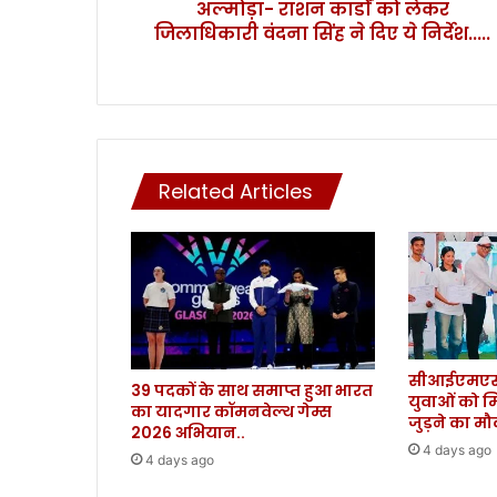
अल्मोड़ा- राशन कार्डों को लेकर
को
जिलाधिकारी वंदना सिंह ने दिए ये निर्देश.....
ले
क
र
जि
ला
धि
का
Related Articles
री
वं
द
ना
सिं
ह
ने
दि
सीआईएमएस 
ए
39 पदकों के साथ समाप्त हुआ भारत
युवाओं को म
ये
का यादगार कॉमनवेल्थ गेम्स
जुड़ने का म
नि
2026 अभियान..
र्दे
4 days ago
4 days ago
श
.