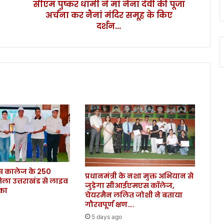
सीएम पुष्कर धामी ने मां नैना देवी की पूजा
मां
अर्चना कर नैनां मंदिर समूह के किए
नै
ना
दर्शन...
दे
वी
की
पू
जा
अ
र्च
ना
क
र
नै
नां
मं
कालेज के 250
दि
प्रधानमंत्री के नशा मुक्त अभियान से
िला उत्तराखंड से लाइव
र
जुड़ेगा सीआईएमएस कॉलेज,
ौका
स
चेयरमैन ललित जोशी ने बताया
मू
गौरवपूर्ण क्षण….
ह
5 days ago
के