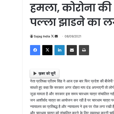
हमला, कोरोना की आड
पल्ला झाडने का 
Sajag India
F
S
08/09/2021
o
e
Facebook
X
LinkedIn
Share via Email
Print
l
n
l
d
o
a
w
n
o
e
ख़बर को सुनें
n
m
नेता प्रतिपक्ष प्रीतम सिंह ने आज एक बार फिर प्रदेश की ब
X
a
साधते हुए कहा कि सरकार अगर दोहरा माप दंड अपनाएगी तो लोगो म
i
जुडा मामला है और सरकार इस समय चारधाम यात्रा संचालित नह
l
जन आशीर्वाद यात्रा का आयोजन कर रही है पर चारधाम यात्रा पर
न्यायालय का प्रतिबद्ध है और न्यायालय ने इस पर रोक लगा रखी
और चारधाम यात्रा को संचालित करने के लिए व्यवस्था करनी चा