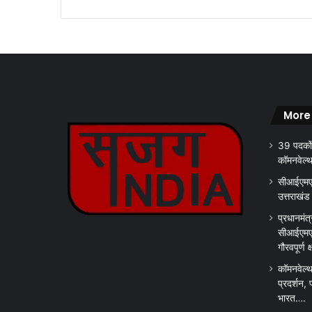
.
.
.
.
More
39 पदकों
कॉमनवेल्
सीआईएमएस
उत्तराखंड
प्रधानमंत्
सीआईएमएस
गौरवपूर्ण 
कॉमनवेल्थ
प्रदर्शन, 
भारत….