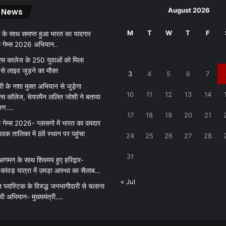
वा
August 2026
 News
य
र
M
T
W
T
F
 के साथ समाप्त हुआ भारत का यादगार
ल
थ गेम्स 2026 अभियान..
हो
र
 कालेज के 250 युवाओं को मिला
हा
 से लाइव जुड़ने का मौका
3
4
5
6
7
था
री के नशा मुक्त अभियान से जुड़ेगा
य
10
11
12
13
14
 कॉलेज, चेयरमैन ललित जोशी ने बताया
ह
क्षण….
वी
17
18
19
20
21
डि
 गेम्स 2026- ग्लासगो में भारत का दमदार
यो
पदक तालिका में 8वें स्थान पर पहुंचा
24
25
26
27
28
.
.
31
आगमन के साथ शिवमय हुए हरिद्वार-
.
ांवड़ यात्रा में उमड़ा आस्था का सैलाब…
« Jul
़ प्लास्टिक के विरुद्ध जनभागीदारी से चलाना
ावी अभियान- मुख्यमंत्री….