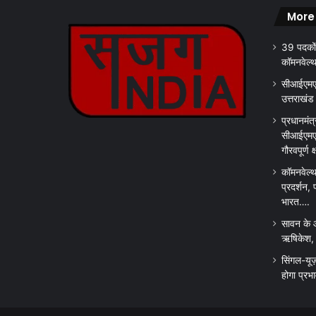
दे
More
गी
स
39 पदकों
र
कॉमनवेल्
का
र
सीआईएमएस
उत्तराखंड
प्रधानमंत्
सीआईएमएस
गौरवपूर्ण 
कॉमनवेल्थ
प्रदर्शन, 
भारत….
सावन के 
ऋषिकेश, क
सिंगल-यूज
होगा प्रभ