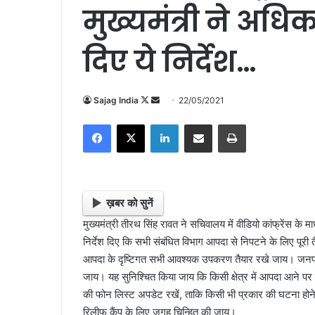
मुख्यमंत्री ने अधि
दिए ये निर्देश…
Sajag India
F
S
22/05/2021
o
e
Facebook
X
LinkedIn
Share via Email
Print
l
n
l
d
o
a
w
n
o
e
ख़बर को सुनें
n
m
मुख्यमंत्री तीरथ सिंह रावत ने सचिवालय में वीडियो कांफ्रेंस के
X
a
निर्देश दिए कि सभी संबंधित विभाग आपदा से निपटने के लिए पूरी 
i
आपदा के दृष्टिगत सभी आवश्यक उपकरण तैयार रखे जाय। जनपद
l
जाय। यह सुनिश्चित किया जाय कि किसी क्षेत्र में आपदा आने प
की फोन लिस्ट अपडेट रखें, ताकि किसी भी प्रकार की घटना होने 
रिलीफ कैंप के लिए जगह चिन्हित की जाय।