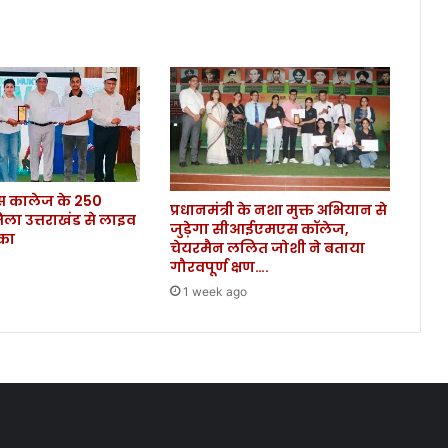
थ
प्प
ड़
मा
र
ने
वा
ले
क
कालेज के 250
ले
प्रधानमंत्री के नशा मुक्त अभियान से
िला उत्तराखंड से लाइव
क्ट
जुड़ेगा सीआईएमएस कॉलेज,
ौका
र
चेयरमैन ललित जोशी ने बताया
,
गौरवपूर्ण क्षण….
सो
1 week ago
श
ल
मी
डि
या
प
र