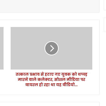
त
त्का
ल
प्र
भा
व
से
ह
टा
तत्काल प्रभाव से हटाए गए युवक को थप्पड़
ए
मारने वाले कलेक्टर, सोशल मीडिया पर
ग
ए
वायरल हो रहा था यह वीडियो...
यु
व
क
को