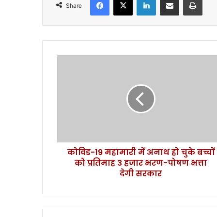
Share
को
वि
ड
-
1
9
म
हा
मा
कोविड-19 महामारी में अनाथ हो चुके बच्चों
री
को प्रतिमाह 3 हजार भरण-पोषण भत्ता
में
अ
देगी सरकार
ना
थ
हो
चु