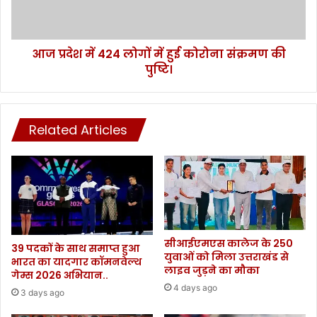
2
4
5
2
प्र
4
ति
आज प्रदेश में 424 लोगों में हुई कोरोना संक्रमण की
लो
श
पुष्टि।
गों
त
में
आ
हु
र
ई
क्ष
Related Articles
को
ण
रो
।
ना
सं
क्र
म
ण
की
सीआईएमएस कालेज के 250
पु
39 पदकों के साथ समाप्त हुआ
युवाओं को मिला उत्तराखंड से
भारत का यादगार कॉमनवेल्थ
ष्टि
लाइव जुड़ने का मौका
गेम्स 2026 अभियान..
।
4 days ago
3 days ago