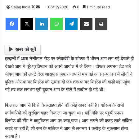
Sajag India
F
S
06/12/2020
6
1 minute read
o
e
Facebook
X
LinkedIn
WhatsApp
Telegram
Share via Email
Print
l
n
l
d
o
a
w
n
ख़बर को सुनें
o
e
हल्द्वानी में आज नैनीताल रोड़ पर ब्लैकबेरी के शोरूम में भीषण आग लग गई देखते ही
n
m
देखते आग ने पूरे प्रतिष्ठान को अपने आगोश में ले लिया। दोपहर लगभग डेढ बजे
X
a
भीषण आग की लपटें देख आसपास अफरा-तफरी मच गई आनन-फानन में लोगों ने
i
पुलिस और फायर बिग्रेड को सूचना दी जब तक फायर बिग्रेड की गाड़ी वहां पहुंच
l
गई तब तक लगभग पूरी दुकान आग के गोले में तब्दील हो गई थी।
फिलहाल आग से किसी के हताहत होने की कोई खबर नहीं है। शोरूम के सभी
कर्मचारियों को सुरक्षित बाहर निकाला जा चुका था। वहीं मौके पर पहुंची फायर
ब्रिगेड की टीम ने बामुश्किल आग पर काबू पाया। आग लगने की वजह शार्ट सर्किट
बताई जा रही है, शो रूम के मालिक ने आग से लगभग 1 करोड़ के नुकसान होना
बताया है।