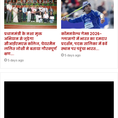
प्रधानमंत्री के नशा मुक्त
कॉमनवेल्थ गेम्स 2026-
अभियान से जुड़ेगा
ग्लासगो में भारत का दमदार
सीआईएमएस कॉलेज, चेयरमैन
प्रदर्शन, पदक तालिका में 8वें
ललित जोशी ने बताया गौरवपूर्ण
स्थान पर पहुंचा भारत….
क्षण….
5 days ago
5 days ago