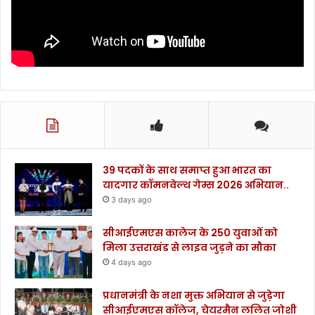
39 पदकों के साथ समाप्त हुआ भारत का
यादगार कॉमनवेल्थ गेम्स 2026 अभियान..
3 days ago
सीआईएमएस कालेज के 250 युवाओं को
मिला उत्तराखंड से लाइव जुड़ने का मौका
4 days ago
प्रधानमंत्री के नशा मुक्त अभियान से जुड़ेगा
सीआईएमएस कॉलेज, चेयरमैन ललित जोशी