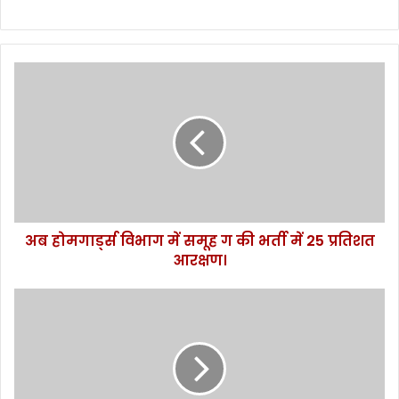
अ
ब
हो
म
गा
र्ड्स
वि
भा
ग
अब होमगार्ड्स विभाग में समूह ग की भर्ती में 25 प्रतिशत
में
आरक्षण।
स
मू
ह
आ
ग
ज
की
प्र
भ
दे
र्ती
श
में
में