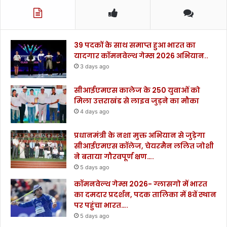
39 पदकों के साथ समाप्त हुआ भारत का
यादगार कॉमनवेल्थ गेम्स 2026 अभियान..
3 days ago
सीआईएमएस कालेज के 250 युवाओं को
मिला उत्तराखंड से लाइव जुड़ने का मौका
4 days ago
प्रधानमंत्री के नशा मुक्त अभियान से जुड़ेगा
सीआईएमएस कॉलेज, चेयरमैन ललित जोशी
ने बताया गौरवपूर्ण क्षण….
5 days ago
कॉमनवेल्थ गेम्स 2026- ग्लासगो में भारत
का दमदार प्रदर्शन, पदक तालिका में 8वें स्थान
पर पहुंचा भारत….
5 days ago