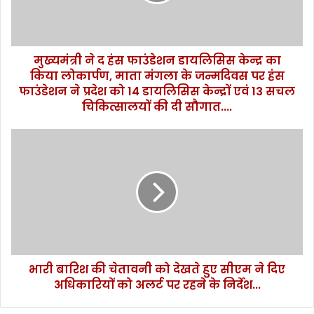
केन्द्र
का
किया
मुख्यमंत्री ने द हंस फाउंडेशन डायलिसिस केन्द्र का
लोकार्पण,
माता
किया लोकार्पण, माता मंगला के जन्मदिवस पर हंस
मंगला
फाउंडेशन ने प्रदेश को 14 डायलिसिस केन्द्रों एवं 13 सचल
के
चिकित्सालयों की दी सौगात....
जन्मदिवस
पर
भारी
हंस
बारिश
फाउंडेशन
की
ने
चेतावनी
प्रदेश
को
को
देखते
14
हुए
डायलिसिस
सीएम
केन्द्रों
ने
एवं
भारी बारिश की चेतावनी को देखते हुए सीएम ने दिए
दिए
13
अधिकारियों
अधिकारियों को अलर्ट पर रहने के निर्देश...
सचल
को
चिकित्सालयों
अलर्ट