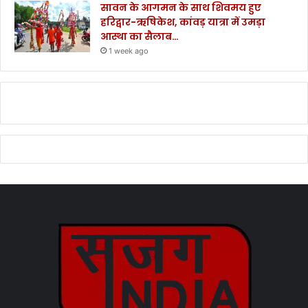
सावन के आगमन के साथ शिवमय हुए
हरिद्वार-ऋषिकेश, कांवड़ यात्रा में उमड़ा
आस्था का सैलाब…
1 week ago