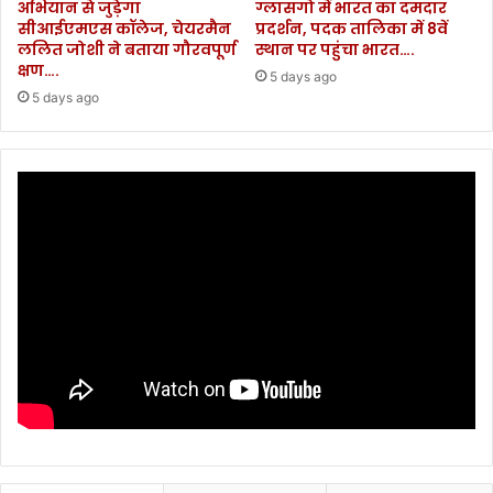
अभियान से जुड़ेगा
ग्लासगो में भारत का दमदार
सीआईएमएस कॉलेज, चेयरमैन
प्रदर्शन, पदक तालिका में 8वें
ललित जोशी ने बताया गौरवपूर्ण
स्थान पर पहुंचा भारत….
क्षण….
5 days ago
5 days ago