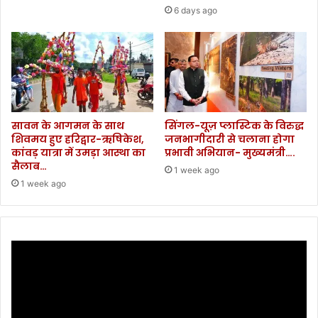
6 days ago
लो
गो
की
मौ
त
सावन के आगमन के साथ
सिंगल-यूज़ प्लास्टिक के विरुद्ध
शिवमय हुए हरिद्वार-ऋषिकेश,
जनभागीदारी से चलाना होगा
कांवड़ यात्रा में उमड़ा आस्था का
प्रभावी अभियान- मुख्यमंत्री….
सैलाब…
1 week ago
1 week ago