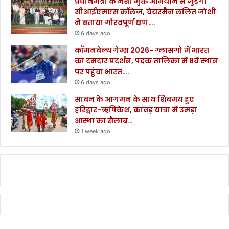
प्रधानमंत्री के नशा मुक्त अभियान से जुड़ेगा
सीआईएमएस कॉलेज, चेयरमैन ललित जोशी
ने बताया गौरवपूर्ण क्षण….
6 days ago
कॉमनवेल्थ गेम्स 2026- ग्लासगो में भारत
का दमदार प्रदर्शन, पदक तालिका में 8वें स्थान
पर पहुंचा भारत….
6 days ago
सावन के आगमन के साथ शिवमय हुए
हरिद्वार-ऋषिकेश, कांवड़ यात्रा में उमड़ा
आस्था का सैलाब…
1 week ago