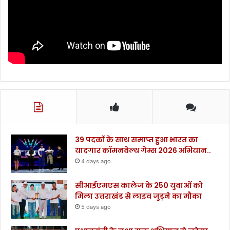
39 पदकों के साथ समाप्त हुआ भारत का
यादगार कॉमनवेल्थ गेम्स 2026 अभियान..
4 days ago
सीआईएमएस कालेज के 250 युवाओं को
मिला उत्तराखंड से लाइव जुड़ने का मौका
5 days ago