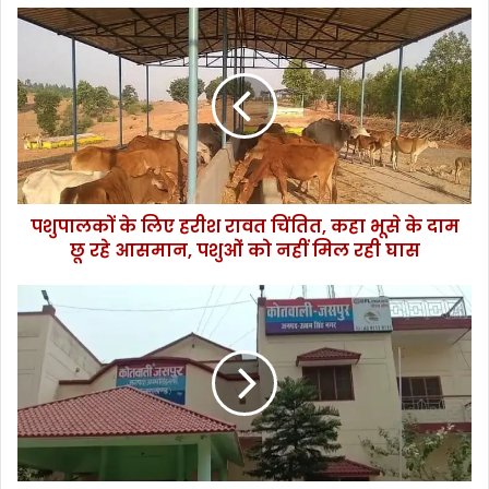
प
शु
पा
ल
कों
के
लि
ए
ह
पशुपालकों के लिए हरीश रावत चिंतित, कहा भूसे के दाम
री
छू रहे आसमान, पशुओं को नहीं मिल रही घास
श
रा
व
ज
त
स
चिं
पु
ति
र
त
में
,
ल
क
गा
हा
ता
भू
र