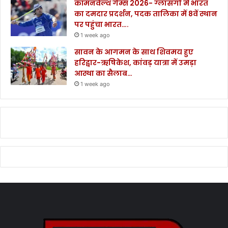
कॉमनवेल्थ गेम्स 2026- ग्लासगो में भारत
का दमदार प्रदर्शन, पदक तालिका में 8वें स्थान
पर पहुंचा भारत….
1 week ago
सावन के आगमन के साथ शिवमय हुए
हरिद्वार-ऋषिकेश, कांवड़ यात्रा में उमड़ा
आस्था का सैलाब…
1 week ago