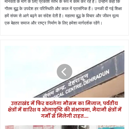
मानवता के मार्ग के लिए प्रकाश स्तंभ के रूप में काम कर रहे हैं। उन्होंने कहा कि
गौतम बुद्ध के उपदेश हर परिस्थिति और काल में प्रासंगिक हैं। उनकी दी गई शिक्षा
हमें संयम से आगे बढ़ने का संदेश देती है। महात्मा बुद्ध के विचार और जीवन मूल्य
एक बेहतर समाज और राष्ट्र निर्माण के लिए हमेशा मार्गदर्शक रहेंगे।
उ
त्त
रा
खं
ड
में
फि
र
ब
उत्तराखंड में फिर बदलेगा मौसम का मिजाज, पर्वतीय
द
क्षेत्रों में बारिश व ओलावृष्टि की संभावना, मैदानी क्षेत्रों में
ले
गा
गर्मी से मिलेगी राहत....
मौ
स
ह