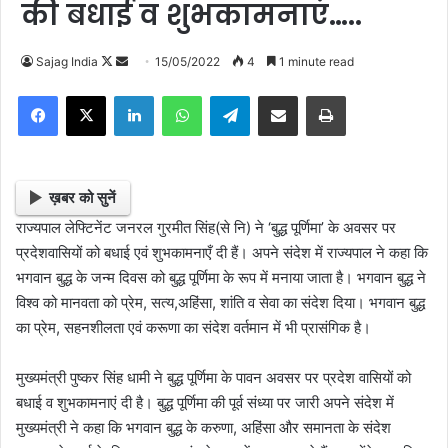
की बधाई व शुभकामनाएं…..
Sajag India
F
S
15/05/2022
4
1 minute read
o
e
Facebook
X
LinkedIn
WhatsApp
Telegram
Share via Email
Print
l
n
l
d
o
a
w
n
ख़बर को सुनें
o
e
राज्यपाल लेफ्टिनेंट जनरल गुरमीत सिंह(से नि) ने ‘बुद्ध पूर्णिमा’ के अवसर पर
n
m
प्रदेशवासियों को बधाई एवं शुभकामनाएँ दी हैं। अपने संदेश में राज्यपाल ने कहा कि
X
a
भगवान बुद्ध के जन्म दिवस को बुद्ध पूर्णिमा के रूप में मनाया जाता है। भगवान बुद्ध ने
i
विश्व को मानवता को प्रेम, सत्य,अहिंसा, शांति व सेवा का संदेश दिया। भगवान बुद्ध
l
का प्रेम, सहनशीलता एवं करूणा का संदेश वर्तमान में भी प्रासंगिक है।
मुख्यमंत्री पुष्कर सिंह धामी ने बुद्ध पूर्णिमा के पावन अवसर पर प्रदेश वासियों को
बधाई व शुभकामनाएं दी है। बुद्ध पूर्णिमा की पूर्व संध्या पर जारी अपने संदेश में
मुख्यमंत्री ने कहा कि भगवान बुद्ध के करुणा, अहिंसा और समानता के संदेश