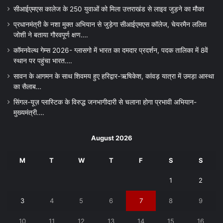
सीआईएमएस कालेज के 250 युवाओं को मिला उत्तराखंड से लाइव जुड़ने का मौका
प्रधानमंत्री के नशा मुक्त अभियान से जुड़ेगा सीआईएमएस कॉलेज, चेयरमैन ललित
जोशी ने बताया गौरवपूर्ण क्षण….
कॉमनवेल्थ गेम्स 2026- ग्लासगो में भारत का दमदार प्रदर्शन, पदक तालिका में 8वें
स्थान पर पहुंचा भारत….
सावन के आगमन के साथ शिवमय हुए हरिद्वार-ऋषिकेश, कांवड़ यात्रा में उमड़ा आस्था
का सैलाब…
सिंगल-यूज़ प्लास्टिक के विरुद्ध जनभागीदारी से चलाना होगा प्रभावी अभियान-
मुख्यमंत्री….
August 2026
M
T
W
T
F
S
S
1
2
3
4
5
6
7
8
9
10
11
12
13
14
15
16