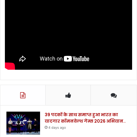
.
रि
.
ज
.
नों
.
के
उ
डे
हो
श
.
.
.
.
.
39 पदकों के साथ समाप्त हुआ भारत का
यादगार कॉमनवेल्थ गेम्स 2026 अभियान..
4 days ago