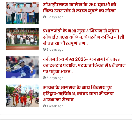
सीआईएमएस कालेज के 250 युवाओं को
मिला उत्तराखंड से लाइव जुड़ने का मौका
5 days ago
प्रधानमंत्री के नशा मुक्त अभियान से जुड़ेगा
सीआईएमएस कॉलेज, चेयरमैन ललित जोशी
ने बताया गौरवपूर्ण क्षण….
6 days ago
कॉमनवेल्थ गेम्स 2026- ग्लासगो में भारत
का दमदार प्रदर्शन, पदक तालिका में 8वें स्थान
पर पहुंचा भारत….
6 days ago
सावन के आगमन के साथ शिवमय हुए
हरिद्वार-ऋषिकेश, कांवड़ यात्रा में उमड़ा
आस्था का सैलाब…
1 week ago