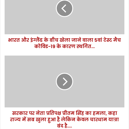
औ
र
इं
ग्लैं
ड
के
भारत और इंग्लैंड के बीच खेला जाने वाला 5वां टेस्ट मैच
बी
कोविड-19 के कारण स्थगित...
च
खे
ला
स
जा
र
ने
का
वा
र
ला
प
5
र
वां
ने
टे
ता
स्ट
प्र
मै
सरकार पर नेता प्रतिपक्ष प्रीतम सिंह का हमला, कहा
ति
च
राज्य में सब खुला हुआ है लेकिन केवल चारधाम यात्रा
प
को
क्ष
बंद है....