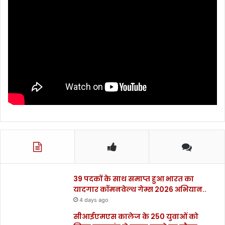
है
ले
कि
न
के
व
ल
चा
र
धा
म
या
त्रा
बं
द
है
.
39 पदकों के साथ समाप्त हुआ भारत का
.
यादगार कॉमनवेल्थ गेम्स 2026 अभियान..
.
.
4 days ago
सीआईएमएस कालेज के 250 युवाओं को