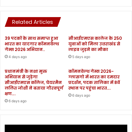
वि
प्री
ड
त
-
म
1
सिं
Related Articles
9
ह
के
का
39 पदकों के साथ समाप्त हुआ
सीआईएमएस कालेज के 250
का
ह
भारत का यादगार कॉमनवेल्थ
युवाओं को मिला उत्तराखंड से
र
म
गेम्स 2026 अभियान..
लाइव जुड़ने का मौका
ण
ला
4 days ago
5 days ago
स्थ
,
गि
क
त
हा
प्रधानमंत्री के नशा मुक्त
कॉमनवेल्थ गेम्स 2026-
.
रा
अभियान से जुड़ेगा
ग्लासगो में भारत का दमदार
.
सीआईएमएस कॉलेज, चेयरमैन
प्रदर्शन, पदक तालिका में 8वें
ज्य
ललित जोशी ने बताया गौरवपूर्ण
स्थान पर पहुंचा भारत….
.
में
क्षण….
स
6 days ago
ब
6 days ago
खु
ला
हु
आ