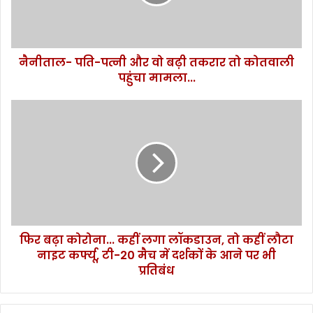
प
ति
-
प
नैनीताल- पति-पत्नी और वो बढ़ी तकरार तो कोतवाली
त्नी
पहुंचा मामला...
औ
र
वो
फि
ब
र
ढ़ी
ब
त
ढ़ा
क
को
रा
रो
र
ना
तो
.
को
.
त
फिर बढ़ा कोरोना... कहीं लगा लॉकडाउन, तो कहीं लौटा
.
वा
नाइट कर्फ्यू, टी-20 मैच में दर्शकों के आने पर भी
क
ली
हीं
प्रतिबंध
प
ल
हुं
गा
चा
लॉ