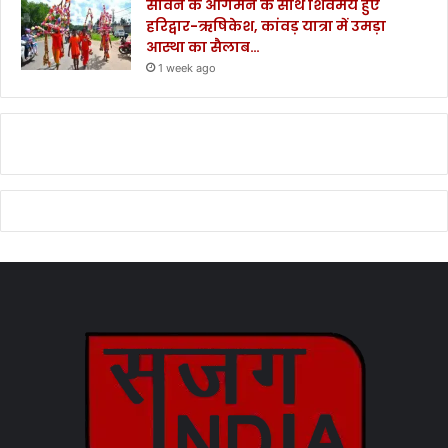
सावन के आगमन के साथ शिवमय हुए
हरिद्वार-ऋषिकेश, कांवड़ यात्रा में उमड़ा
आस्था का सैलाब…
1 week ago