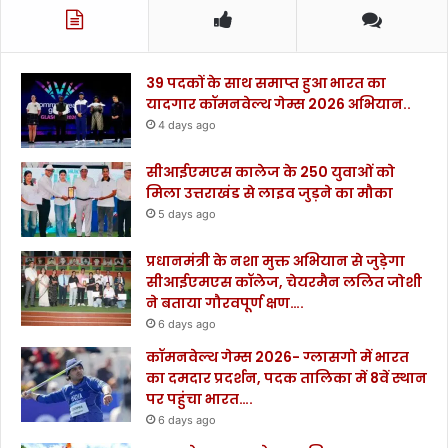
39 पदकों के साथ समाप्त हुआ भारत का
यादगार कॉमनवेल्थ गेम्स 2026 अभियान..
4 days ago
सीआईएमएस कालेज के 250 युवाओं को
मिला उत्तराखंड से लाइव जुड़ने का मौका
5 days ago
प्रधानमंत्री के नशा मुक्त अभियान से जुड़ेगा
सीआईएमएस कॉलेज, चेयरमैन ललित जोशी
ने बताया गौरवपूर्ण क्षण….
6 days ago
कॉमनवेल्थ गेम्स 2026- ग्लासगो में भारत
का दमदार प्रदर्शन, पदक तालिका में 8वें स्थान
पर पहुंचा भारत….
6 days ago