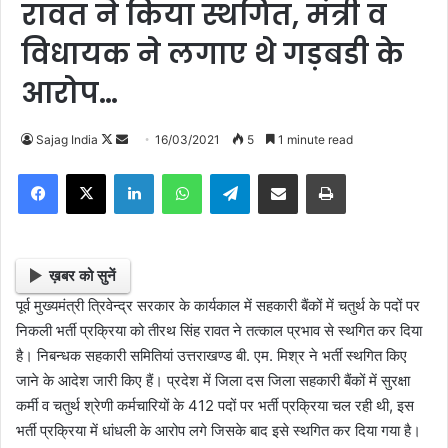
रावत ने किया स्थगित, मंत्री व
विधायक ने लगाए थे गड़बडी के
आरोप…
Sajag India
F
S
16/03/2021
5
1 minute read
o
e
Facebook
X
LinkedIn
WhatsApp
Telegram
Share via Email
Print
l
n
l
d
o
a
w
n
ख़बर को सुनें
o
e
पूर्व मुख्यमंत्री त्रिवेन्द्र सरकार के कार्यकाल में सहकारी बैंकों में चतुर्थ के पदों पर
n
m
निकली भर्ती प्रक्रिया को तीरथ सिंह रावत ने तत्काल प्रभाव से स्थगित कर दिया
X
a
है। निबन्धक सहकारी समितियां उत्तराखण्ड बी. एम. मिश्र ने भर्ती स्थगित किए
i
जाने के आदेश जारी किए हैं। प्रदेश में जिला दस जिला सहकारी बैंकों में सुरक्षा
l
कर्मी व चतुर्थ श्रेणी कर्मचारियों के 412 पदों पर भर्ती प्रक्रिया चल रही थी, इस
भर्ती प्रक्रिया में धांधली के आरोप लगे जिसके बाद इसे स्थगित कर दिया गया है।