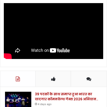
स्ति
थ
गु
रू
द्वा
रे
में
भी
म
त्था
टे
का
.
.
.
.
39 पदकों के साथ समाप्त हुआ भारत का
यादगार कॉमनवेल्थ गेम्स 2026 अभियान..
4 days ago