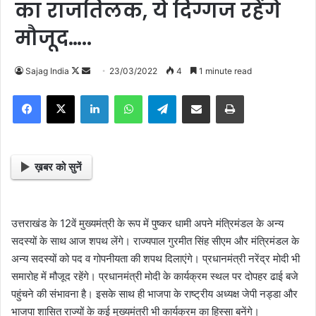
का राजतिलक, ये दिग्गज रहेंगे
मौजूद…..
Sajag India
F
S
23/03/2022
4
1 minute read
o
e
Facebook
X
LinkedIn
WhatsApp
Telegram
Share via Email
Print
l
n
l
d
o
a
w
n
ख़बर को सुनें
o
e
n
m
X
a
उत्तराखंड के 12वें मुख्यमंत्री के रूप में पुष्कर धामी अपने मंत्रिमंडल के अन्य
i
सदस्यों के साथ आज शपथ लेंगे। राज्यपाल गुरमीत सिंह सीएम और मंत्रिमंडल के
l
अन्य सदस्यों को पद व गोपनीयता की शपथ दिलाएंगे। प्रधानमंत्री नरेंद्र मोदी भी
समारोह में मौजूद रहेंगे। प्रधानमंत्री मोदी के कार्यक्रम स्थल पर दोपहर ढाई बजे
पहुंचने की संभावना है। इसके साथ ही भाजपा के राष्ट्रीय अध्यक्ष जेपी नड्डा और
भाजपा शासित राज्यों के कई मुख्यमंत्री भी कार्यक्रम का हिस्सा बनेंगे।