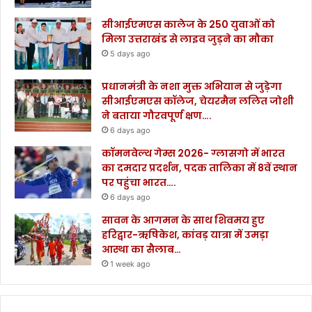
सीआईएमएस कालेज के 250 युवाओं को
मिला उत्तराखंड से लाइव जुड़ने का मौका
5 days ago
प्रधानमंत्री के नशा मुक्त अभियान से जुड़ेगा
सीआईएमएस कॉलेज, चेयरमैन ललित जोशी
ने बताया गौरवपूर्ण क्षण….
6 days ago
कॉमनवेल्थ गेम्स 2026- ग्लासगो में भारत
का दमदार प्रदर्शन, पदक तालिका में 8वें स्थान
पर पहुंचा भारत….
6 days ago
सावन के आगमन के साथ शिवमय हुए
हरिद्वार-ऋषिकेश, कांवड़ यात्रा में उमड़ा
आस्था का सैलाब…
1 week ago