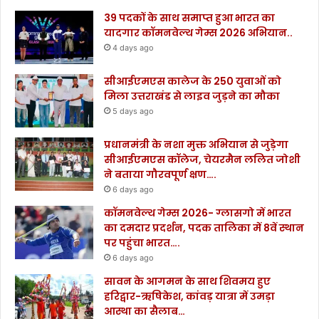
ठो
39 पदकों के साथ समाप्त हुआ भारत का
र
यादगार कॉमनवेल्थ गेम्स 2026 अभियान..
स
4 days ago
जा
.
सीआईएमएस कालेज के 250 युवाओं को
.
मिला उत्तराखंड से लाइव जुड़ने का मौका
.
5 days ago
.
प्रधानमंत्री के नशा मुक्त अभियान से जुड़ेगा
सीआईएमएस कॉलेज, चेयरमैन ललित जोशी
ने बताया गौरवपूर्ण क्षण….
6 days ago
कॉमनवेल्थ गेम्स 2026- ग्लासगो में भारत
का दमदार प्रदर्शन, पदक तालिका में 8वें स्थान
पर पहुंचा भारत….
6 days ago
सावन के आगमन के साथ शिवमय हुए
हरिद्वार-ऋषिकेश, कांवड़ यात्रा में उमड़ा
आस्था का सैलाब…