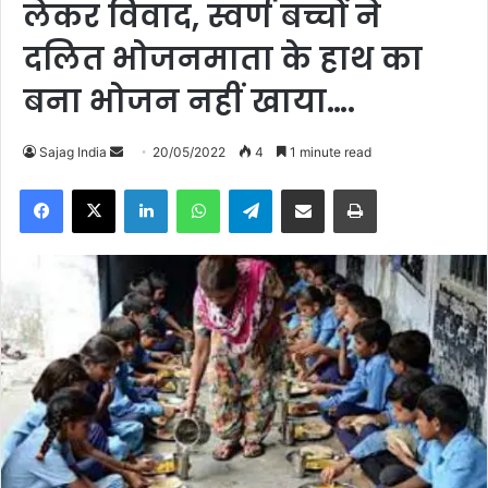
लेकर विवाद, स्वर्ण बच्चों ने
दलित भोजनमाता के हाथ का
बना भोजन नहीं खाया….
Sajag India
S
20/05/2022
4
1 minute read
e
Facebook
X
LinkedIn
WhatsApp
Telegram
Share via Email
Print
n
d
a
n
e
m
a
i
l