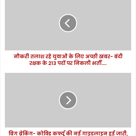
क
री
त
ला
श
र
हे
यु
नौकरी तलाश रहे युवाओं के लिए अच्छी खबर- बंदी
वा
रक्षक के 213 पदों पर निकली भर्ती....
ओं
के
लि
बि
ए
ग
अ
ब्रे
च्छी
किं
ख
ग
ब
-
र
को
-
वि
बं
ड
दी
बिग ब्रेकिंग- कोविड कर्फ्यू की नई गाइडलाइन हुई जारी,
क