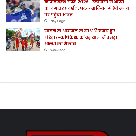
कॉमनवेल्थ गेम्स 2026- ग्लासगो में भारत
का दमदार प्रदर्शन, पदक तालिका में 8वें स्थान
पर पहुंचा भारत….
7 days ago
सावन के आगमन के साथ शिवमय हुए
हरिद्वार-ऋषिकेश, कांवड़ यात्रा में उमड़ा
आस्था का सैलाब…
1 week ago