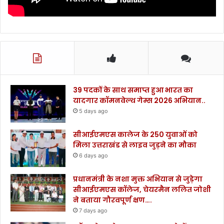
फै
स
ला
.
.
.
39 पदकों के साथ समाप्त हुआ भारत का
यादगार कॉमनवेल्थ गेम्स 2026 अभियान..
5 days ago
सीआईएमएस कालेज के 250 युवाओं को
मिला उत्तराखंड से लाइव जुड़ने का मौका
6 days ago
प्रधानमंत्री के नशा मुक्त अभियान से जुड़ेगा
सीआईएमएस कॉलेज, चेयरमैन ललित जोशी
ने बताया गौरवपूर्ण क्षण….
7 days ago