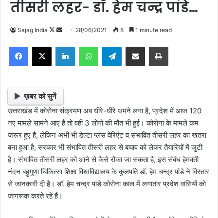
तीसरी लहर- डॉ. हेम चन्द्र पांडे…
Sajag India
F
S
28/06/2021
8
1 minute read
o
e
Facebook
X
LinkedIn
WhatsApp
Telegram
Share via Email
Print
l
n
l
d
o
a
w
n
ख़बर को सुनें
o
e
उत्तराखंड में कोरोना संक्रमण अब धीरे-धीरे थमने लगा है, प्रदेश में आज 120
n
m
नए मामले सामने आए हैं तो वहीं 3 लोगों की मौत भी हुई। कोरोना के मामले कम
X
a
जरूर हुए हैं, लेकिन अभी भी डेल्टा प्लस वेरिएंट व संभावित तीसरी लहर का खतरा
i
बना हुआ है, सरकार भी संभावित तीसरी लहर से बचाव को लेकर तैयारियों में जुटी
l
है। संभावित तीसरी लहर को आने से कैसे रोका जा सकता है, इस संबंध हेमवती
नंदन बहुगुणा चिकित्सा शिक्षा विश्वविद्यालय के कुलपति डॉ. हेम चन्द्र पांडे ने विस्तार
से जानकारी दी है। डॉ. हेम चन्द्र पांडे कोरोना काल में लगातार प्रदेश वासियों को
जागरूक करते रहे हैं।