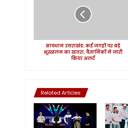
धा
न
उ
त्त
रा
खं
ड
सावधान उत्तराखंड: कई जगहों पर बड़े
:
भूस्खलन का खतरा, वैज्ञानिकों ने जारी
क
ई
किया अलर्ट
ज
ग
हों
प
र
Related Articles
ब
ड़े
भू
स्ख
ल
न