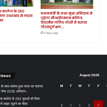
म
गी
कालेज के 250
न
प्रधानमंत्री के नशा मुक्त अभियान से
िला उत्तराखंड से लाइव
मा
जुड़ेगा सीआईएमएस कॉलेज,
ौका
हौ
चेयरमैन ललित जोशी ने बताया
ल
गौरवपूर्ण क्षण….
में
5 days ago
द
फ
ना
या
ग
या
श
व
August 2026
 News
M
T
W
T
F
 के साथ समाप्त हुआ भारत का यादगार
थ गेम्स 2026 अभियान..
 कालेज के 250 युवाओं को मिला
 से लाइव जुड़ने का मौका
3
4
5
6
7