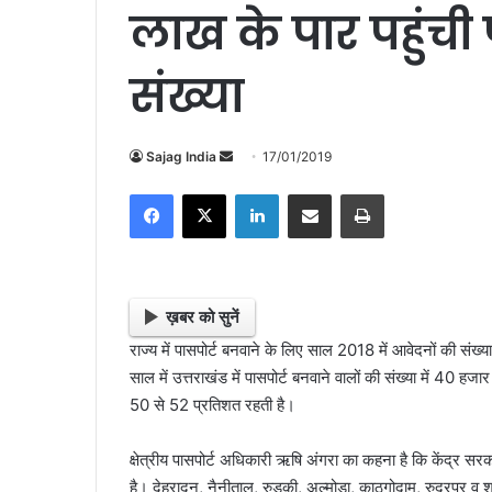
लाख के पार पहुंची
संख्या
Sajag India
S
17/01/2019
e
Facebook
X
LinkedIn
Share via Email
Print
n
d
a
n
e
ख़बर को सुनें
m
राज्य में पासपोर्ट बनवाने के लिए साल 2018 में आवेदनों की संख्
a
साल में उत्तराखंड में पासपोर्ट बनवाने वालों की संख्या में 40 हज
i
50 से 52 प्रतिशत रहती है।
l
क्षेत्रीय पासपोर्ट अधिकारी ऋषि अंगरा का कहना है कि केंद्र सर
है। देहरादून, नैनीताल, रुड़की, अल्मोड़ा, काठगोदाम, रुद्रपुर व श