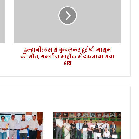
नी
:
ब
स
से
कु
च
हल्द्वानी: बस से कुचलकर हुई थी मासूम
ल
की मौत, गमगीन माहौल में दफनाया गया
क
र
शव
हु
ई
थी
मा
सू
म
की
मौ
त
,
ग