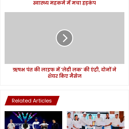
स्वास्थ्य महकमे में मचा हड़कंप
से
ए
क
ऋ
औ
ष
र
भ
मौ
पं
त
त
,
की
ब
ला
ढ़
इ
ती
फ
सं
ऋषभ पंत की लाइफ में 'लेडी लक' की एंट्री, दोनों ने
में
ख्या
शेयर किए मैसेज
'
से
ले
स्वा
डी
स्थ्य
ल
म
Related Articles
क
ह
'
क
की
मे
एं
में
ट्री