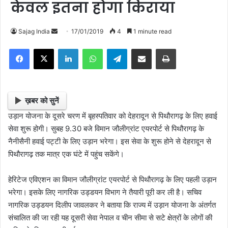
केवल इतना होगा किराया
Sajag India
S
17/01/2019
4
1 minute read
e
Facebook
X
LinkedIn
WhatsApp
Telegram
Share via Email
Print
n
d
a
n
ख़बर को सुनें
e
उड़ान योजना के दूसरे चरण में बृहस्पतिवार को देहरादून से पिथौरागढ़ के लिए हवाई
m
सेवा शुरू होगी। सुबह 9.30 बजे विमान जौलीग्रांट एयरपोर्ट से पिथौरागढ़ के
a
नैनीसैनी हवाई पट्टी के लिए उड़ान भरेगा। इस सेवा के शुरू होने से देहरादून से
i
पिथौरागढ़ तक मात्र एक घंटे में पहुंच सकेंगे।
l
हेरिटेज एविएशन का विमान जौलीग्रांट एयरपोर्ट से पिथौरागढ़ के लिए पहली उड़ान
भरेगा। इसके लिए नागरिक उड्डयन विभाग ने तैयारी पूरी कर ली है। सचिव
नागरिक उड्डयन दिलीप जावलकर ने बताया कि राज्य में उड़ान योजना के अंतर्गत
संचालित की जा रही यह दूसरी सेवा नेपाल व चीन सीमा से सटे क्षेत्रों के लोगों की