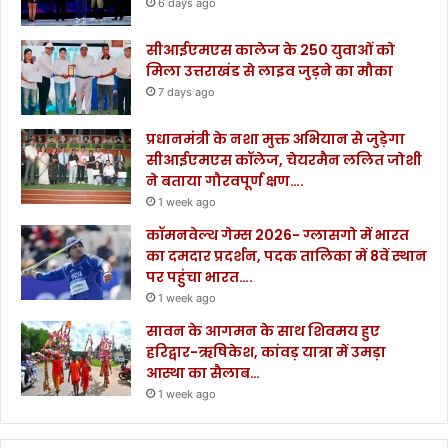
6 days ago
सीआईएमएस कालेज के 250 युवाओं को
मिला उत्तराखंड से लाइव जुड़ने का मौका
7 days ago
प्रधानमंत्री के नशा मुक्त अभियान से जुड़ेगा
सीआईएमएस कॉलेज, चेयरमैन ललित जोशी
ने बताया गौरवपूर्ण क्षण….
1 week ago
कॉमनवेल्थ गेम्स 2026- ग्लासगो में भारत
का दमदार प्रदर्शन, पदक तालिका में 8वें स्थान
पर पहुंचा भारत….
1 week ago
सावन के आगमन के साथ शिवमय हुए
हरिद्वार-ऋषिकेश, कांवड़ यात्रा में उमड़ा
आस्था का सैलाब…
1 week ago