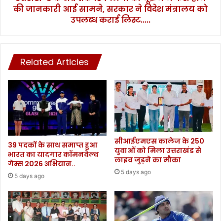
होने
की जानकारी आई सामने, सरकार ने विदेश मंत्रालय को
की
उपलब्ध कराई लिस्ट.....
जानकारी
आई
सामने,
सरकार
Related Articles
ने
विदेश
मंत्रालय
को
उपलब्ध
कराई
लिस्ट.....
सीआईएमएस कालेज के 250
39 पदकों के साथ समाप्त हुआ
युवाओं को मिला उत्तराखंड से
भारत का यादगार कॉमनवेल्थ
लाइव जुड़ने का मौका
गेम्स 2026 अभियान..
5 days ago
5 days ago