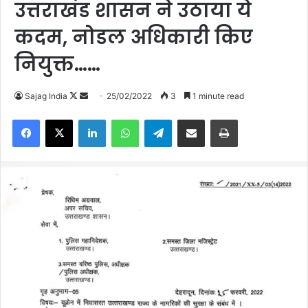
उत्तराखंड शासन ने उठाया ये
कदम, नोडल अधिकारी किए
नियुक्त……
Follow
Send
Sajag India
25/02/2022
3
1 minute read
on
an
Facebook
X
LinkedIn
WhatsApp
Telegram
Share via Email
Print
X
email