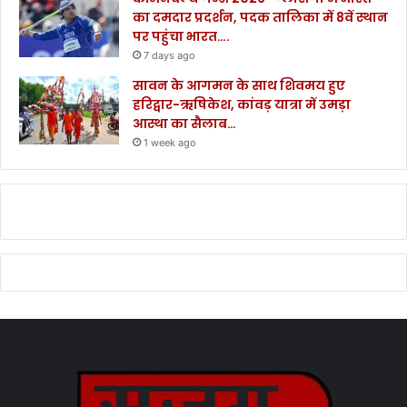
का दमदार प्रदर्शन, पदक तालिका में 8वें स्थान
पर पहुंचा भारत….
7 days ago
सावन के आगमन के साथ शिवमय हुए
हरिद्वार-ऋषिकेश, कांवड़ यात्रा में उमड़ा
आस्था का सैलाब…
1 week ago