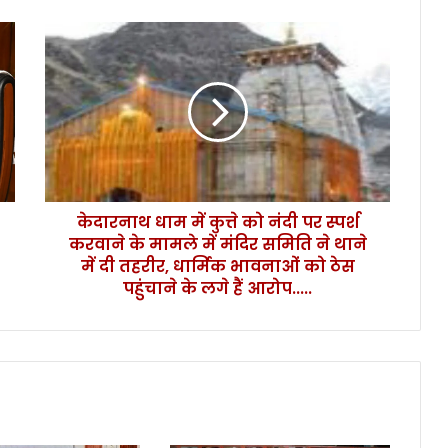
के
दा
र
ना
थ
धा
म
में
कु
केदारनाथ धाम में कुत्ते को नंदी पर स्पर्श
त्ते
करवाने के मामले में मंदिर समिति ने थाने
को
नं
में दी तहरीर, धार्मिक भावनाओं को ठेस
दी
पहुंचाने के लगे हैं आरोप.....
प
र
स्प
र्श
क
र
वा