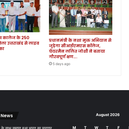
ने
के
मा
म
ले
में
कालेज के 250
मं
प्रधानमंत्री के नशा मुक्त अभियान से
िला उत्तराखंड से लाइव
दि
जुड़ेगा सीआईएमएस कॉलेज,
ौका
र
चेयरमैन ललित जोशी ने बताया
स
गौरवपूर्ण क्षण….
मि
5 days ago
ति
ने
था
ने
में
दी
त
ह
August 2026
 News
री
र
M
T
W
T
F
,
 के साथ समाप्त हुआ भारत का यादगार