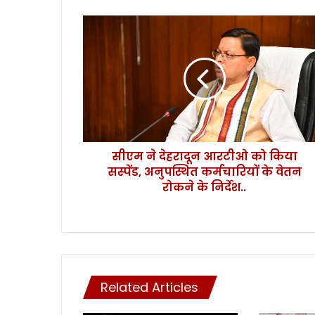
सी
ए
म
ने
दे
ह
रा
दू
न
सीएम ने देहरादून आरटीओ को किया
आ
सस्पेंड, अनुपस्थित कर्मचारियों के वेतन
र
टी
रोकने के निर्देश..
ओ
को
कि
या
स
स्पें
Related Articles
ड
,