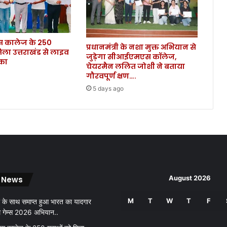
ले
क
र
कालेज के 250
आ
प्रधानमंत्री के नशा मुक्त अभियान से
िला उत्तराखंड से लाइव
दे
जुड़ेगा सीआईएमएस कॉलेज,
ौका
श
चेयरमैन ललित जोशी ने बताया
जा
गौरवपूर्ण क्षण….
री
5 days ago
,
जा
नि
ए
क
ब
से
र
August 2026
 News
हें
गे
M
T
W
T
F
अ
 के साथ समाप्त हुआ भारत का यादगार
व
थ गेम्स 2026 अभियान..
का