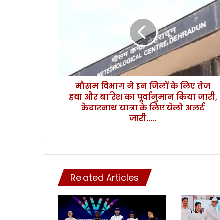
स
म
वि
भा
ग
ने
इ
न
मौसम विभाग ने इन जिलों के लिए तेज
जि
हवा और बारिश का पूर्वानुमान किया जारी,
लों
के
केदारनाथ यात्रा के लिए येलो अलर्ट
लि
जारी.....
ए
ते
ज
ह
वा
Related Articles
औ
र
बा
रि
श