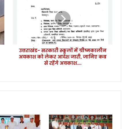
त्त
रा
खं
ड
-
स
र
का
उत्तराखंड- सरकारी स्कूलों में ग्रीष्मकालीन
री
अवकाश को लेकर आदेश जारी, जानिए कब
स्कू
लों
से रहेंगे अवकाश....
में
ग्री
ष्म
का
ली
न
अ
व
का
श
को