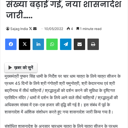
संख्या बढ़ाई गई, नया शासनादेश
जारी…..
Sajag India
F
S
10/05/2022
4
1 minute read
o
e
Facebook
X
LinkedIn
WhatsApp
Telegram
Share via Email
Print
l
n
l
d
o
a
w
n
ख़बर को सुनें
o
e
मुख्यमंत्री पुष्कर सिंह धामी के निर्देश पर चार धाम यात्रा के लिये यात्रा सीजन के
n
m
प्रथम 45 दिनों के लिये श्री गंगोत्री श्री यमुनोत्री, श्री केदारनाथ एवं श्री
X
a
बद्रीनाथ में तीर्थ यात्रियों / श्रद्धालुओं को दर्शन करने की सुविधा के दृष्टिगत
i
प्रतिदिन मंदिर / धामों में दर्शन के लिये आने वाले तीर्थ यात्रियों / श्रद्धालुओं की
l
अधिकतम संख्या में एक-एक हजार की वृद्धि की गई है। इस संबंध में पूर्व के
शासनादेश में आंशिक संशोधन करते हुए नया शासनादेश जारी किया गया है।
संशोधित शासनादेश के अनुसार चारधाम यात्रा के लिये यात्रा सीजन के प्रथम