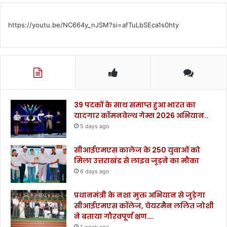
त
.
https://youtu.be/NC664y_nJSM?si=afTuLbSEca1s0hty
.
.
.
.
39 पदकों के साथ समाप्त हुआ भारत का
यादगार कॉमनवेल्थ गेम्स 2026 अभियान..
5 days ago
सीआईएमएस कालेज के 250 युवाओं को
मिला उत्तराखंड से लाइव जुड़ने का मौका
6 days ago
प्रधानमंत्री के नशा मुक्त अभियान से जुड़ेगा
सीआईएमएस कॉलेज, चेयरमैन ललित जोशी
ने बताया गौरवपूर्ण क्षण….