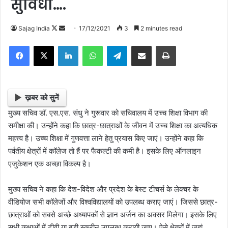
सुविधा….
Follow
Send
Sajag India
17/12/2021
3
2 minutes read
on
an
Facebook
X
LinkedIn
WhatsApp
Telegram
Share via Email
Print
X
email
ख़बर को सुनें
मुख्य सचिव डाॅ. एस.एस. संधु ने गुरूवार को सचिवालय में उच्च शिक्षा विभाग की
समीक्षा की। उन्होंने कहा कि छात्र-छात्राओं के जीवन में उच्च शिक्षा का अत्यधिक
महत्त्व है। उच्च शिक्षा में गुणवत्ता लाने हेतु प्रयास किए जाएं। उन्होंने कहा कि
पर्वतीय क्षेत्रों में काॅलेज तो हैं पर फैकल्टी की कमी है। इसके लिए ऑनलाइन
एजुकेशन एक अच्छा विकल्प है।
मुख्य सचिव ने कहा कि देश-विदेश और प्रदेश के बेस्ट टीचर्स के लेक्चर के
वीडियोज सभी काॅलेजों और विश्वविद्यालयों को उपलब्ध कराए जाएं। जिससे छात्र-
छात्राओं को सबसे अच्छे अध्यापकों से ज्ञान अर्जन का अवसर मिलेगा। इसके लिए
सभी कक्षाओं में टीवी या बड़ी स्क्रीन उपलब्ध करायी जाए। ऐसे क्षेत्रों में जहां