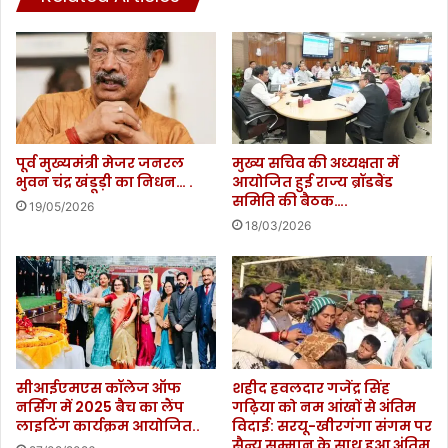
पूर्व मुख्यमंत्री मेजर जनरल
मुख्य सचिव की अध्यक्षता में
भुवन चंद्र खंडूड़ी का निधन… .
आयोजित हुई राज्य ब्रॉडबैंड
समिति की बैठक….
19/05/2026
18/03/2026
सीआईएमएस कॉलेज ऑफ
शहीद हवलदार गजेंद्र सिंह
नर्सिंग में 2025 बैच का लैंप
गढ़िया को नम आंखों से अंतिम
लाइटिंग कार्यक्रम आयोजित..
विदाई: सरयू-खीरगंगा संगम पर
सैन्य सम्मान के साथ हुआ अंतिम