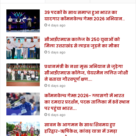
39 पदकों के साथ समाप्त हुआ भारत का
यादगार कॉमनवेल्थ गेम्स 2026 अभियान..
4 days ago
सीआईएमएस कालेज के 250 युवाओं को
मिला उत्तराखंड से लाइव जुड़ने का मौका
5 days ago
प्रधानमंत्री के नशा मुक्त अभियान से जुड़ेगा
सीआईएमएस कॉलेज, चेयरमैन ललित जोशी
ने बताया गौरवपूर्ण क्षण….
6 days ago
कॉमनवेल्थ गेम्स 2026- ग्लासगो में भारत
का दमदार प्रदर्शन, पदक तालिका में 8वें स्थान
पर पहुंचा भारत….
6 days ago
सावन के आगमन के साथ शिवमय हुए
हरिद्वार-ऋषिकेश, कांवड़ यात्रा में उमड़ा