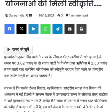
योजनाओं की मिली स्वीकृति…..
Sajag India
F
S
16/12/2021
3
1 minute read
o
e
Facebook
X
LinkedIn
WhatsApp
Telegram
Share via Email
Print
l
n
l
d
o
a
w
n
ख़बर को सुनें
o
e
मुख्यमंत्री पुष्कर सिंह धामी ने राज्य के सीमान्त क्षेत्र खटीमा से सटे झनकईयां
n
m
स्थान पर 3.62 करोड़ के दो स्नान घाटों के निर्माण तथा ऋषिकेश में 2.50 करोड़
X
a
लागत वाली घाट क्लीनिंग परियोजना की स्वीकृति प्रदान किये जाने पर केन्द्रीय
i
जल शक्ति मंत्री का आभार जताया है।
l
ज्ञातव्य है कि राजीव रंजन मिश्रा, महानिदेशक, राष्ट्रीय स्वच्छ गंगा मिशन की
अध्यक्षता में नई दिल्ली में सम्पन्न बैठक में उत्तराखण्ड राज्य के सीमान्त क्षेत्र खटीमा
से सटे झनकईयां स्थान पर 3 करोड़ 62 लाख की लागत से स्नान घाट परियोजना
की स्वीकृति प्रदान की गयी है, इस परियोजना के अन्तर्गत 40-40 मीटर के दो