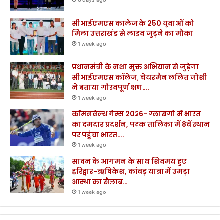
6 days ago
सीआईएमएस कालेज के 250 युवाओं को
मिला उत्तराखंड से लाइव जुड़ने का मौका
1 week ago
प्रधानमंत्री के नशा मुक्त अभियान से जुड़ेगा
सीआईएमएस कॉलेज, चेयरमैन ललित जोशी
ने बताया गौरवपूर्ण क्षण….
1 week ago
कॉमनवेल्थ गेम्स 2026- ग्लासगो में भारत
का दमदार प्रदर्शन, पदक तालिका में 8वें स्थान
पर पहुंचा भारत….
1 week ago
सावन के आगमन के साथ शिवमय हुए
हरिद्वार-ऋषिकेश, कांवड़ यात्रा में उमड़ा
आस्था का सैलाब…
1 week ago