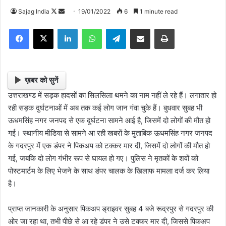
Sajag India
F
S
19/01/2022
6
1 minute read
o
e
Facebook
X
LinkedIn
WhatsApp
Telegram
Share via Email
Print
l
n
l
d
o
a
w
n
ख़बर को सुनें
o
e
उत्तराखण्ड में सड़क हादसों का सिलसिला थमने का नाम नहीं ले रहे हैं। लगातार हो
n
m
रही सड़क दुर्घटनाओं में अब तक कई लोग जान गंवा चुके हैं। बुधवार सुबह भी
X
a
ऊधमसिंह नगर जनपद से एक दुर्घटना सामने आई है, जिसमें दो लोगों की मौत हो
i
गई। स्थानीय मीडिया से सामने आ रही खबरों के मुताबिक ऊधमसिंह नगर जनपद
l
के गदरपुर में एक डंपर ने पिकअप को टक्कर मार दी, जिसमें दो लोगों की मौत हो
गई, जबकि दो लोग गंभीर रूप से घायल हो गए। पुलिस ने मृतकों के शवों को
पोस्टमार्टम के लिए भेजने के साथ डंपर चालक के खिलाफ मामला दर्ज कर लिया
है।
प्राप्त जानकारी के अनुसार पिकअप ड्राइवर सुबह 4 बजे रूद्रपुर से गदरपुर की
ओर जा रहा था, तभी पीछे से आ रहे डंपर ने उसे टक्कर मार दी, जिससे पिकअप