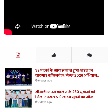
39 पदकों के साथ समाप्त हुआ भारत का
यादगार कॉमनवेल्थ गेम्स 2026 अभियान..
6 days ago
सीआईएमएस कालेज के 250 युवाओं को
मिला उत्तराखंड से लाइव जुड़ने का मौका
7 days ago