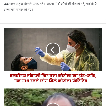
उछलकर सड़क किनारे पलट गई। घटना में दो लोगों की मौत हो गई, जबकि 2
अन्य लोग घायल हो गए।
ए
ल
बी
ए
स
ए
के
ड
मी
एलबीएस एकेडमी फिर बना कोरोना का हॉट-स्पॉट,
फि
एक साथ इतने लोग मिले कोरोना पॉजिटिव.....
र
ब
ना
ब्रे
को
किं
रो
ग
ना
-