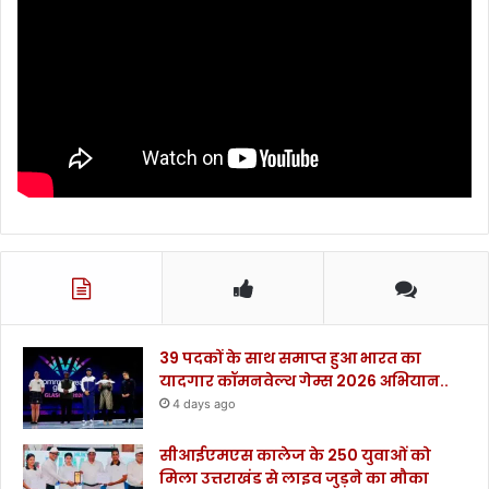
न
,
नै
नी
ता
ल
ए
स
ए
स
पी
को
का
र्र
वा
39 पदकों के साथ समाप्त हुआ भारत का
ई
यादगार कॉमनवेल्थ गेम्स 2026 अभियान..
के
4 days ago
नि
र्दे
सीआईएमएस कालेज के 250 युवाओं को
श
मिला उत्तराखंड से लाइव जुड़ने का मौका
।