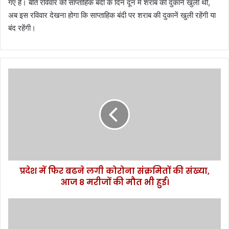
गए हैं। बीते रविवार को साप्ताहिक बंदी के दिन दून में शराब की दुकानें खुली थी,
अब इस रविवार देखना होगा कि साप्ताहिक बंदी पर शराब की दुकानें खुली रहेंगी या
बंद रहेंगी।
प्र
दे
श
में
फि
र
ब
ढ
ने
प्रदेश में फिर बढने लगी कोरोना संक्रमितों की संख्या,
ल
आज 8 मरीजों की मौत भी हुई।
गी
को
रो
नै
ना
नी
सं
ता