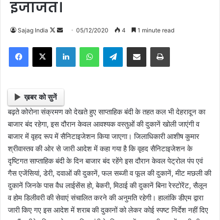
इजाजत।
Sajag India
F
S
05/12/2020
4
1 minute read
o
e
Facebook
X
LinkedIn
WhatsApp
Telegram
Share via Email
Print
l
n
l
d
o
a
w
n
ख़बर को सुनें
o
e
बढ़ते कोरोना संक्रमण को देखते हुए साप्ताहिक बंदी के तहत कल भी देहरादून का
n
m
बाजार बंद रहेगा, इस दौरान केवल आवश्यक वस्तुओं की दुकानें खोली जाएंगी व
X
a
बाजार में वृहद रूप में सैनिटाइजेशन किया जाएगा। जिलाधिकारी आशीष कुमार
i
श्रीवास्तव की ओर से जारी आदेश में कहा गया है कि वृहद सैनिटाइजेशन के
l
दृष्टिगत साप्ताहिक बंदी के दिन बाजार बंद रहेंगे इस दौरान केवल पेट्रोल पंप एवं
गैस एजेंसियां, डेरी, दवाओं की दुकानें, फल सब्जी व फूल की दुकानें, मीट मछली की
दुकानें जिनके पास वैध लाईसेंस हो, बेकरी, मिठाई की दुकानें बिना रेस्टोरेंट, सैलून
व होम डिलीवरी की सेवाएं संचालित करने की अनुमति रहेगी। हालांकि डीएम द्वारा
जारी किए गए इस आदेश में शराब की दुकानों को लेकर कोई स्पष्ट निर्देश नहीं दिए