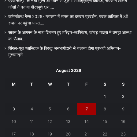
प्रधानमंत्री के नशा मुक्त अभियान से जुड़ेगा सीआईएमएस कॉलेज, चेयरमैन ललित
जोशी ने बताया गौरवपूर्ण क्षण….
कॉमनवेल्थ गेम्स 2026- ग्लासगो में भारत का दमदार प्रदर्शन, पदक तालिका में 8वें
स्थान पर पहुंचा भारत….
सावन के आगमन के साथ शिवमय हुए हरिद्वार-ऋषिकेश, कांवड़ यात्रा में उमड़ा आस्था
का सैलाब…
सिंगल-यूज़ प्लास्टिक के विरुद्ध जनभागीदारी से चलाना होगा प्रभावी अभियान-
मुख्यमंत्री….
August 2026
M
T
W
T
F
S
S
1
2
3
4
5
6
7
8
9
10
11
12
13
14
15
16
17
18
19
20
21
22
23