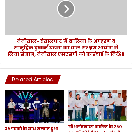
क्र
ल
मि
-
तों
बे
की
ता
सं
ल
ख्या
घा
,
नैनीताल- बेतालघाट में बालिका के अपहरण व
ट
आ
सामूहिक दुष्कर्म घटना का बाल संरक्षण आयोग ने
में
ज
बा
लिया संज्ञान, नैनीताल एसएसपी को कार्रवाई के निर्देश।
8
लि
म
का
री
के
जों
अ
Related Articles
की
प
मौ
ह
त
र
भी
ण
हु
व
ई
सा
।
मू
सीआईएमएस कालेज के 250
हि
39 पदकों के साथ समाप्त हुआ