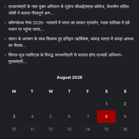
प्रधानमंत्री के नशा मुक्त अभियान से जुड़ेगा सीआईएमएस कॉलेज, चेयरमैन ललित
जोशी ने बताया गौरवपूर्ण क्षण….
कॉमनवेल्थ गेम्स 2026- ग्लासगो में भारत का दमदार प्रदर्शन, पदक तालिका में 8वें
स्थान पर पहुंचा भारत….
सावन के आगमन के साथ शिवमय हुए हरिद्वार-ऋषिकेश, कांवड़ यात्रा में उमड़ा आस्था
का सैलाब…
सिंगल-यूज़ प्लास्टिक के विरुद्ध जनभागीदारी से चलाना होगा प्रभावी अभियान-
मुख्यमंत्री….
August 2026
M
T
W
T
F
S
S
1
2
3
4
5
6
7
8
9
10
11
12
13
14
15
16