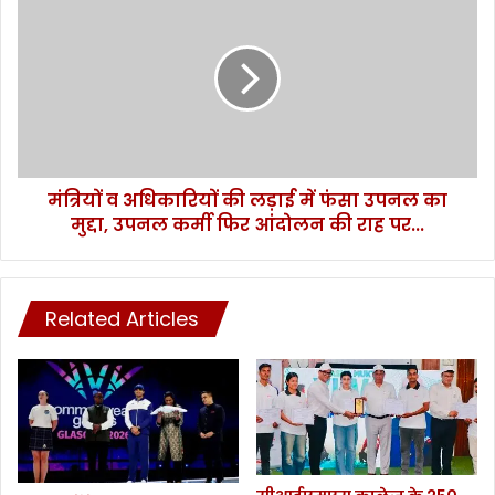
में
त्रि
लि
यों
ए
व
ग
अ
ए
धि
ये
का
म
रि
ह
यों
त्व
मंत्रियों व अधिकारियों की लड़ाई में फंसा उपनल का
की
पू
मुद्दा, उपनल कर्मी फिर आंदोलन की राह पर...
ल
र्ण
ड़ा
फै
ई
स
में
ले
Related Articles
फं
.
सा
.
उ
.
प
न
ल
का
मु