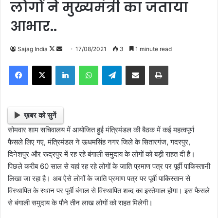
लोगों ने मुख्यमंत्री का जताया
आभार..
Sajag India
F
S
17/08/2021
3
1 minute read
o
e
Facebook
X
LinkedIn
WhatsApp
Telegram
Share via Email
Print
l
n
l
d
o
a
w
n
ख़बर को सुनें
o
e
सोमवार शाम सचिवालय में आयोजित हुई मंत्रिमंडल की बैठक में कई महत्वपूर्ण
n
m
फैसले लिए गए, मंत्रिमंडल ने ऊधमसिंह नगर जिले के सितारगंज, गदरपुर,
X
a
दिनेशपुर और रूद्रपुर में रह रहे बंगाली समुदाय के लोगों को बड़ी राहत दी है।
i
पिछले करीब 60 साल से यहां रह रहे लोगों के जाति प्रमाण पत्र पर पूर्वी पाकिस्तानी
l
लिखा जा रहा है। अब ऐसे लोगों के जाति प्रमाण पत्र पर पूर्वी पाकिस्तान से
विस्थापित के स्थान पर पूर्वी बंगाल से विस्थापित शब्द का इस्तेमाल होगा। इस फैसले
से बंगाली समुदाय के पौने तीन लाख लोगों को राहत मिलेगी।