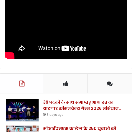
39 पदकों के साथ समाप्त हुआ भारत का
यादगार कॉमनवेल्थ गेम्स 2026 अभियान..
5 days ago
सीआईएमएस कालेज के 250 युवाओं को