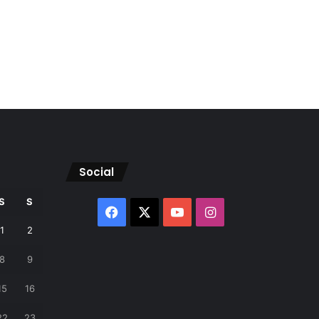
Social
S
S
Facebook
X
YouTube
Instagram
1
2
8
9
15
16
22
23