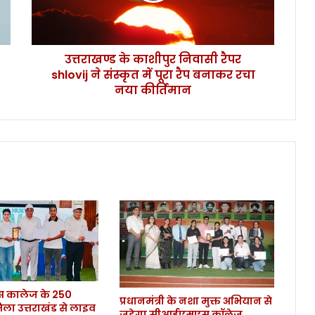
का
शी
पु
उत्तराखण्ड के काशीपुर निवासी रैपर
र
shlovij ने संस्कृत में पूरा रैप बनाकर रचा
नि
वा
नया कीर्तिमान
सी
रै
प
र
s
h
l
o
v
i
j
ने
सं
कालेज के 250
स्कृ
प्रधानमंत्री के नशा मुक्त अभियान से
िला उत्तराखंड से लाइव
त
जुड़ेगा सीआईएमएस कॉलेज,