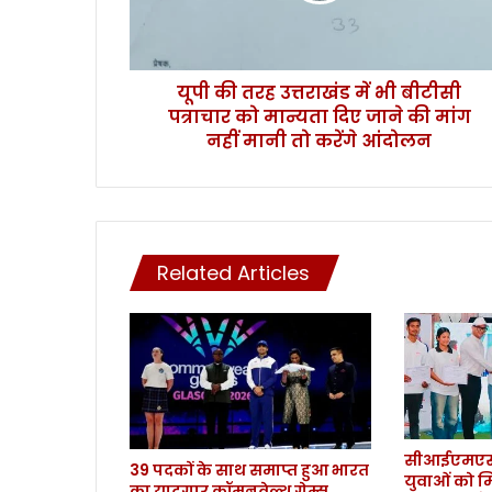
उ
त्त
रा
यूपी की तरह उत्तराखंड में भी बीटीसी
खं
पत्राचार को मान्यता दिए जाने की मांग
ड
में
नहीं मानी तो करेंगे आंदोलन
भी
बी
टी
सी
प
Related Articles
त्रा
चा
र
को
मा
न्य
ता
दि
सीआईएमएस 
ए
39 पदकों के साथ समाप्त हुआ भारत
युवाओं को म
जा
का यादगार कॉमनवेल्थ गेम्स