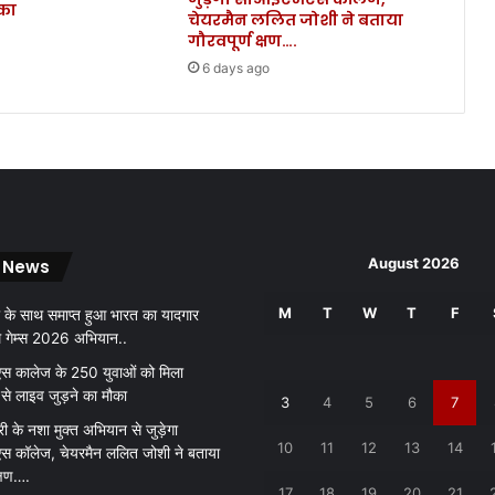
ौका
में
चेयरमैन ललित जोशी ने बताया
पू
गौरवपूर्ण क्षण….
रा
6 days ago
रै
प
ब
ना
क
र
र
चा
August 2026
 News
न
या
M
T
W
T
F
 के साथ समाप्त हुआ भारत का यादगार
की
थ गेम्स 2026 अभियान..
र्ति
मा
 कालेज के 250 युवाओं को मिला
न
 से लाइव जुड़ने का मौका
3
4
5
6
7
री के नशा मुक्त अभियान से जुड़ेगा
10
11
12
13
14
 कॉलेज, चेयरमैन ललित जोशी ने बताया
क्षण….
17
18
19
20
21