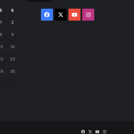
S
S
Facebook
X
YouTube
Instagram
1
2
8
9
15
16
22
23
29
30
Facebook
X
YouTube
Instagram