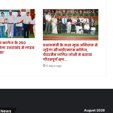
1
को
दी
मं
जू
री
,
जा
कालेज के 250
नि
प्रधानमंत्री के नशा मुक्त अभियान से
िला उत्तराखंड से लाइव
ए
जुड़ेगा सीआईएमएस कॉलेज,
ौका
न
चेयरमैन ललित जोशी ने बताया
ई
गौरवपूर्ण क्षण….
खे
5 days ago
ल
नी
ति
में
खि
ला
ड़ि
यों
August 2026
 News
को