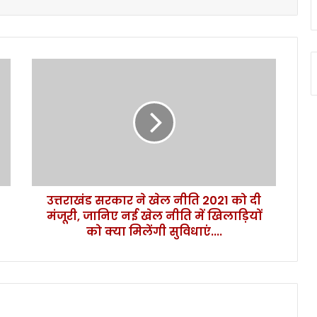
उ
त्त
रा
खं
ड
स
र
का
र
उत्तराखंड सरकार ने खेल नीति 2021 को दी
ने
मंजूरी, जानिए नई खेल नीति में खिलाड़ियों
खे
ल
को क्या मिलेंगी सुविधाएं....
नी
ति
2
0
2