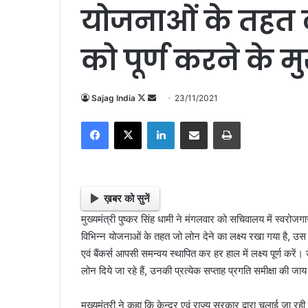
योजनाओं के तहत लो
को पूर्ण करने के मुख
Sajag India
F
S
23/11/2021
o
e
Facebook
X
LinkedIn
Share via Email
Print
l
n
l
d
o
a
w
n
o
e
ख़बर को सुनें
n
m
मुख्यमंत्री पुष्कर सिंह धामी ने मंगलवार को सचिवालय में स्वरोजग
X
a
विभिन्न योजनाओं के तहत जो लोन देने का लक्ष्य रखा गया है, उ
i
एवं बैंकर्स आपसी समन्वय स्थापित कर हर हाल में लक्ष्य पूर्ण करें
l
लोन दिये जा रहे हैं, उनकी प्रत्येक सप्ताह प्रगति समीक्षा की जा
मुख्यमंत्री ने कहा कि केन्द्र एवं राज्य सरकार द्वारा चलाई जा 