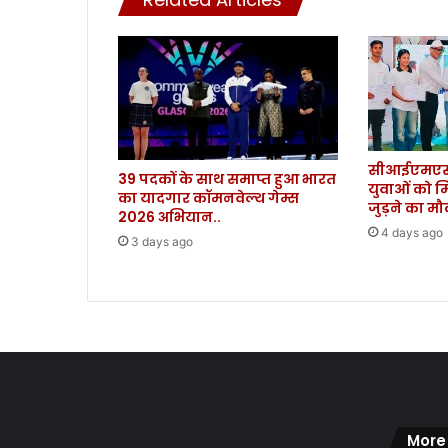
त्ती
य
स्वी
कृ
ति
.
.
.
सीआईएमएस 
.
39 पदकों के साथ समाप्त हुआ भारत
युवाओं को म
का यादगार कॉमनवेल्थ गेम्स
जुड़ने का म
2026 अभियान..
4 days ago
3 days ago
More