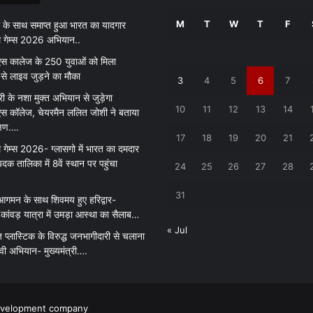
क्या
M
T
W
T
F
 के साथ समाप्त हुआ भारत का यादगार
मि
थ गेम्स 2026 अभियान..
लें
गी
 कालेज के 250 युवाओं को मिला
सु
 से लाइव जुड़ने का मौका
3
4
5
6
7
वि
री के नशा मुक्त अभियान से जुड़ेगा
धा
10
11
12
13
14
 कॉलेज, चेयरमैन ललित जोशी ने बताया
एं
क्षण….
.
17
18
19
20
21
.
 गेम्स 2026- ग्लासगो में भारत का दमदार
.
पदक तालिका में 8वें स्थान पर पहुंचा
24
25
26
27
28
.
31
आगमन के साथ शिवमय हुए हरिद्वार-
ांवड़ यात्रा में उमड़ा आस्था का सैलाब…
« Jul
़ प्लास्टिक के विरुद्ध जनभागीदारी से चलाना
ावी अभियान- मुख्यमंत्री….
evelopment company