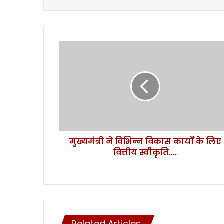
मु
ख्य
मं
त्री
ने
वि
भि
न्न
वि
मुख्यमंत्री ने विभिन्न विकास कार्यों के लिए
का
वित्तीय स्वीकृति....
स
का
र्यों
के
लि
ए
वि
Related Articles