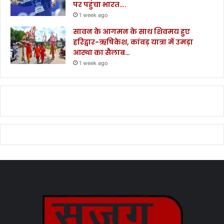
पर पहुंचा भारत….
1 week ago
सावन के आगमन के साथ शिवमय हुए
हरिद्वार-ऋषिकेश, कांवड़ यात्रा में उमड़ा
आस्था का सैलाब…
1 week ago