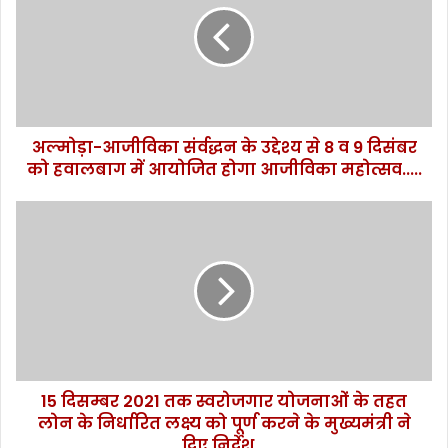
-
आ
जी
वि
का
सं
अल्मोड़ा-आजीविका संर्वद्धन के उद्देश्य से 8 व 9 दिसंबर
र्व
को हवालबाग में आयोजित होगा आजीविका महोत्सव.....
द्ध
न
के
1
उ
5
द्दे
दि
श्य
स
से
म्ब
8
र
व
2
9
0
दि
2
सं
15 दिसम्बर 2021 तक स्वरोजगार योजनाओं के तहत
1
ब
लोन के निर्धारित लक्ष्य को पूर्ण करने के मुख्यमंत्री ने
त
र
क
दिए निर्देश...