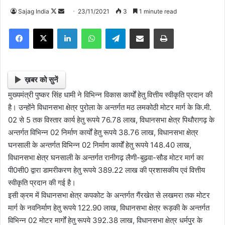
Sajag India
F
S
23/11/2021
3
1 minute read
o
e
Facebook
X
LinkedIn
WhatsApp
Telegram
Share via Email
Print
l
n
l
d
o
a
w
n
ख़बर को सुनें
o
e
मुख्यमंत्री पुष्कर सिंह धामी ने विभिन्न विकास कार्यों हेतु वित्तीय स्वीकृति प्रदान की
n
m
है। उन्होंने विधानसभा क्षेत्र पुरोला के अन्तर्गत मठ लमकोठी मोटर मार्ग के कि.मी.
X
a
02 से 5 तक विस्तार कार्य हेतु रूपये 76.78 लाख, विधानसभा क्षेत्र पिथौरागढ़ के
i
अन्तर्गत विभिन्न 02 निर्माण कार्यों हेतु रूपये 38.76 लाख, विधानसभा क्षेत्र
l
घनसाली के अन्तर्गत विभिन्न 02 निर्माण कार्यों हेतु रूपये 148.40 लाख,
विधानसभा क्षेत्र घनसाली के अन्तर्गत रानीगढ़ लैणी-बुढ़वा-सौड मोटर मार्ग का
पी0सी0 द्वारा डामरीकरण हेतु रूपये 389.22 लाख की प्रशासकीय एवं वित्तीय
स्वीकृति प्रदान की गई है।
इसी क्रम में विधानसभा क्षेत्र कपकोट के अन्तर्गत गैंरखेत से लखमरा तक मोटर
मार्ग के नवनिर्माण हेतु रूपये 122.90 लाख, विधानसभा क्षेत्र रूड़की के अन्तर्गत
विभिन्न 02 मोटर मार्गों हेतु रूपये 392.38 लाख, विधानसभा क्षेत्र धर्मपुर के