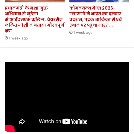
.
क्ष्य
प्रधानमंत्री के नशा मुक्त
कॉमनवेल्थ गेम्स 2026-
.
को
अभियान से जुड़ेगा
ग्लासगो में भारत का दमदार
.
पू
सीआईएमएस कॉलेज, चेयरमैन
प्रदर्शन, पदक तालिका में 8वें
.
र्ण
ललित जोशी ने बताया गौरवपूर्ण
स्थान पर पहुंचा भारत….
.
क
क्षण….
1 week ago
र
1 week ago
ने
के
मु
ख्य
मं
त्री
ने
दि
ए
नि
र्दे
श
.
.
.